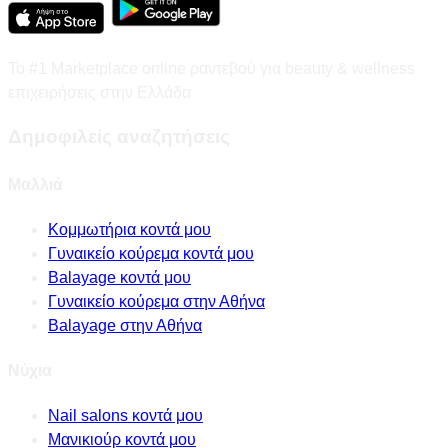
Το #1 Marketplace online ραντεβού για beauty & wellness
επιχειρήσεις στην Ελλάδα
Δημοφιλείς αναζητήσεις
Μαλλιά
Κομμωτήρια κοντά μου
Γυναικείο κούρεμα κοντά μου
Balayage κοντά μου
Γυναικείο κούρεμα στην Αθήνα
Balayage στην Αθήνα
Νύχια
Nail salons κοντά μου
Μανικιούρ κοντά μου