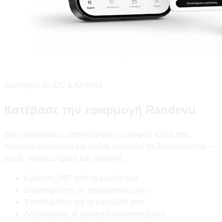
Διαθέσιμο σε iOS & Android
Κατέβασε την εφαρμογή Randevu
Βρες κορυφαίους επαγγελματίες ομορφιάς κοντά σου,
σύγκρινε υπηρεσίες και κλείσε ραντεβού σε δευτερόλεπτα —
χωρίς τηλεφωνήματα και αναμονή.
Κράτηση 24/7 από το κινητό σου
Διαθεσιμότητα σε πραγματικό χρόνο
Υπενθυμίσεις για τα ραντεβού σου
Αξιολογήσεις & αγαπημένα καταστήματα