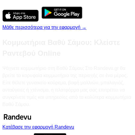
Μάθε περισσότερα για την εφαρμογή →
Κομμωτήρια Βαθύ Σάμου: Κλείστε
Ραντεβού Online
Ψάχνετε κομμωτήριο στη Βαθύ Σάμου; Στο Randevu.gr θα
βρείτε τα κορυφαία κομμωτήρια της περιοχής σε ένα μέρος.
Είτε θέλετε γυναικείο κούρεμα, βαφή μαλλιών, μπαλαγιάζ,
ανταύγειες ή χτένισμα, η πλατφόρμα μας σας επιτρέπει να
συγκρίνετε τιμές και υπηρεσίες από τα καλύτερα κομμωτήρια
Βαθύ Σάμου.
Κατέβασε την εφαρμογή Randevu