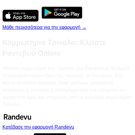
Μάθε περισσότερα για την εφαρμογή →
Κομμωτήρια Τρίκαλα: Κλείστε
Ραντεβού Online
Ψάχνετε κομμωτήριο στη Τρίκαλα; Στο Randevu.gr θα βρείτε
τα κορυφαία κομμωτήρια της περιοχής σε ένα μέρος. Είτε
θέλετε γυναικείο κούρεμα, βαφή μαλλιών, μπαλαγιάζ,
ανταύγειες ή χτένισμα, η πλατφόρμα μας σας επιτρέπει να
συγκρίνετε τιμές και υπηρεσίες από τα καλύτερα κομμωτήρια
Τρίκαλα.
Κατέβασε την εφαρμογή Randevu