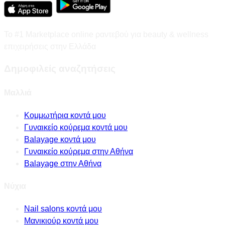
Το #1 Marketplace online ραντεβού για beauty & wellness
επιχειρήσεις στην Ελλάδα
Δημοφιλείς αναζητήσεις
Μαλλιά
Κομμωτήρια κοντά μου
Γυναικείο κούρεμα κοντά μου
Balayage κοντά μου
Γυναικείο κούρεμα στην Αθήνα
Balayage στην Αθήνα
Νύχια
Nail salons κοντά μου
Μανικιούρ κοντά μου