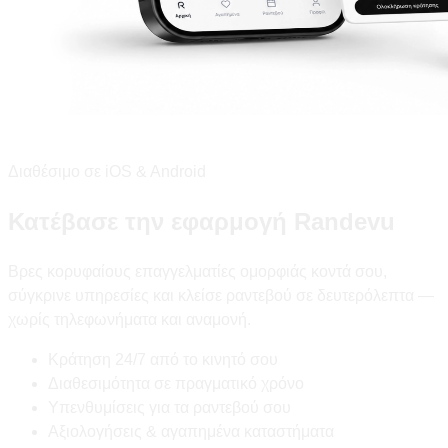
Διαθέσιμο σε iOS & Android
Κατέβασε την εφαρμογή Randevu
Βρες κορυφαίους επαγγελματίες ομορφιάς κοντά σου,
σύγκρινε υπηρεσίες και κλείσε ραντεβού σε δευτερόλεπτα —
χωρίς τηλεφωνήματα και αναμονή.
Κράτηση 24/7 από το κινητό σου
Διαθεσιμότητα σε πραγματικό χρόνο
Υπενθυμίσεις για τα ραντεβού σου
Αξιολογήσεις & αγαπημένα καταστήματα