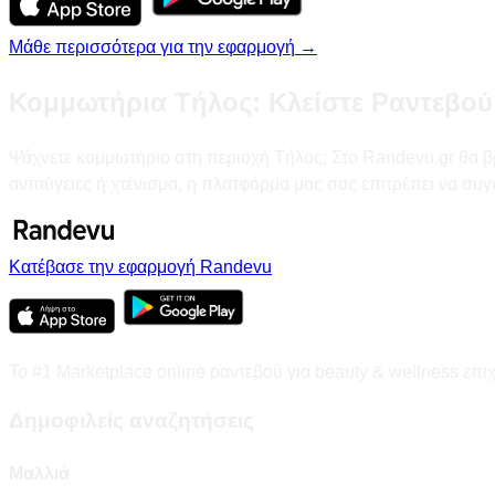
Μάθε περισσότερα για την εφαρμογή →
Κομμωτήρια Τήλος: Κλείστε Ραντεβού
Ψάχνετε κομμωτήριο στη περιοχή Τήλος; Στο Randevu.gr θα βρ
ανταύγειες ή χτένισμα, η πλατφόρμα μας σας επιτρέπει να συγ
Κατέβασε την εφαρμογή Randevu
Το #1 Marketplace online ραντεβού για beauty & wellness επι
Δημοφιλείς αναζητήσεις
Μαλλιά