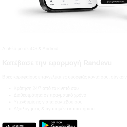
Διαθέσιμο σε iOS & Android
Κατέβασε την εφαρμογή Randevu
Βρες κορυφαίους επαγγελματίες ομορφιάς κοντά σου, σύγκριν
Κράτηση 24/7 από το κινητό σου
Διαθεσιμότητα σε πραγματικό χρόνο
Υπενθυμίσεις για τα ραντεβού σου
Αξιολογήσεις & αγαπημένα καταστήματα