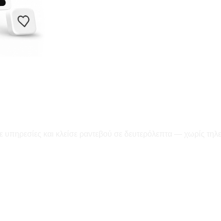
ε υπηρεσίες και κλείσε ραντεβού σε δευτερόλεπτα — χωρίς τηλ