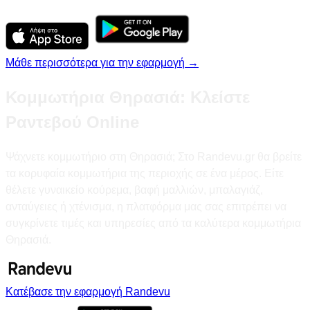
Μάθε περισσότερα για την εφαρμογή →
Κομμωτήρια Θηρασιά: Κλείστε
Ραντεβού Online
Ψάχνετε κομμωτήριο στη Θηρασιά; Στο Randevu.gr θα βρείτε
τα κορυφαία κομμωτήρια της περιοχής σε ένα μέρος. Είτε
θέλετε γυναικείο κούρεμα, βαφή μαλλιών, μπαλαγιάζ,
ανταύγειες ή χτένισμα, η πλατφόρμα μας σας επιτρέπει να
συγκρίνετε τιμές και υπηρεσίες από τα καλύτερα κομμωτήρια
Θηρασιά.
Κατέβασε την εφαρμογή Randevu