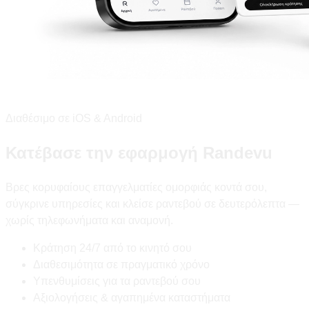
Διαθέσιμο σε iOS & Android
Κατέβασε την εφαρμογή Randevu
Βρες κορυφαίους επαγγελματίες ομορφιάς κοντά σου,
σύγκρινε υπηρεσίες και κλείσε ραντεβού σε δευτερόλεπτα —
χωρίς τηλεφωνήματα και αναμονή.
Κράτηση 24/7 από το κινητό σου
Διαθεσιμότητα σε πραγματικό χρόνο
Υπενθυμίσεις για τα ραντεβού σου
Αξιολογήσεις & αγαπημένα καταστήματα