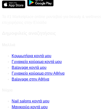
Το #1 Marketplace online ραντεβού για beauty & wellness
επιχειρήσεις στην Ελλάδα
Δημοφιλείς αναζητήσεις
Μαλλιά
Κομμωτήρια κοντά μου
Γυναικείο κούρεμα κοντά μου
Balayage κοντά μου
Γυναικείο κούρεμα στην Αθήνα
Balayage στην Αθήνα
Νύχια
Nail salons κοντά μου
Μανικιούρ κοντά μου