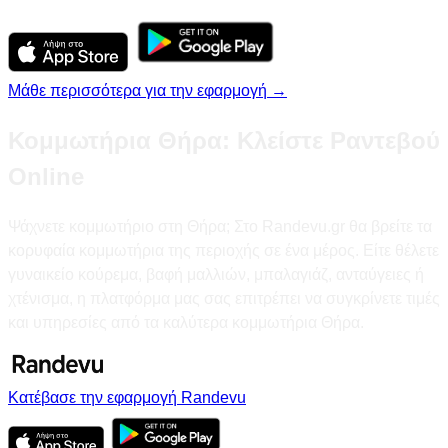
Μάθε περισσότερα για την εφαρμογή →
Κομμωτήρια Θήρα: Κλείστε Ραντεβού
Online
Ψάχνετε κομμωτήριο στη Θήρα; Στο Randevu.gr θα βρείτε τα
κορυφαία κομμωτήρια της περιοχής σε ένα μέρος. Είτε θέλετε
γυναικείο κούρεμα, βαφή μαλλιών, μπαλαγιάζ, ανταύγειες ή
χτένισμα, η πλατφόρμα μας σας επιτρέπει να συγκρίνετε τιμές
και υπηρεσίες από τα καλύτερα κομμωτήρια Θήρα.
Κατέβασε την εφαρμογή Randevu