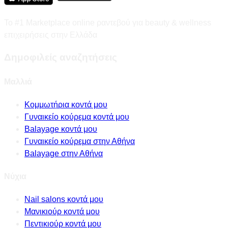
Το #1 Marketplace online ραντεβού για beauty & wellness
επιχειρήσεις στην Ελλάδα
Δημοφιλείς αναζητήσεις
Μαλλιά
Κομμωτήρια κοντά μου
Γυναικείο κούρεμα κοντά μου
Balayage κοντά μου
Γυναικείο κούρεμα στην Αθήνα
Balayage στην Αθήνα
Νύχια
Nail salons κοντά μου
Μανικιούρ κοντά μου
Πεντικιούρ κοντά μου