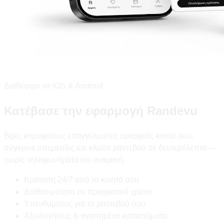
Διαθέσιμο σε iOS & Android
Κατέβασε την εφαρμογή Randevu
Βρες κορυφαίους επαγγελματίες ομορφιάς κοντά σου,
σύγκρινε υπηρεσίες και κλείσε ραντεβού σε δευτερόλεπτα —
χωρίς τηλεφωνήματα και αναμονή.
Κράτηση 24/7 από το κινητό σου
Διαθεσιμότητα σε πραγματικό χρόνο
Υπενθυμίσεις για τα ραντεβού σου
Αξιολογήσεις & αγαπημένα καταστήματα