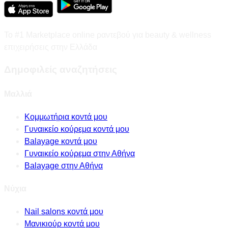
Το #1 Marketplace online ραντεβού για beauty & wellness
επιχειρήσεις στην Ελλάδα
Δημοφιλείς αναζητήσεις
Μαλλιά
Κομμωτήρια κοντά μου
Γυναικείο κούρεμα κοντά μου
Balayage κοντά μου
Γυναικείο κούρεμα στην Αθήνα
Balayage στην Αθήνα
Νύχια
Nail salons κοντά μου
Μανικιούρ κοντά μου