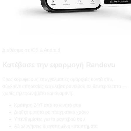
Διαθέσιμο σε iOS & Android
Κατέβασε την εφαρμογή Randevu
Βρες κορυφαίους επαγγελματίες ομορφιάς κοντά σου,
σύγκρινε υπηρεσίες και κλείσε ραντεβού σε δευτερόλεπτα —
χωρίς τηλεφωνήματα και αναμονή.
Κράτηση 24/7 από το κινητό σου
Διαθεσιμότητα σε πραγματικό χρόνο
Υπενθυμίσεις για τα ραντεβού σου
Αξιολογήσεις & αγαπημένα καταστήματα