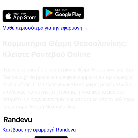
Μάθε περισσότερα για την εφαρμογή →
Κομμωτήρια Θέρμη Θεσσαλονίκης:
Κλείστε Ραντεβού Online
Ψάχνετε κομμωτήριο στη περιοχή Θέρμη Θεσσαλονίκης; Στο
Randevu.gr θα βρείτε τα κορυφαία κομμωτήρια της περιοχής
σε ένα μέρος. Είτε θέλετε γυναικείο κούρεμα, βαφή μαλλιών,
μπαλαγιάζ, ανταύγειες ή χτένισμα, η πλατφόρμα μας σας
επιτρέπει να συγκρίνετε τιμές και υπηρεσίες από τα καλύτερα
κομμωτήρια Θέρμη Θεσσαλονίκης.
Κατέβασε την εφαρμογή Randevu