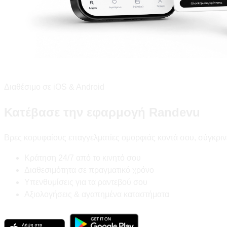
Διαθέσιμο σε iOS & Android
Κατέβασε την εφαρμογή Randevu
Βρες κορυφαίους επαγγελματίες ομορφιάς κοντά σου, σύγκριν
Κράτηση 24/7 από το κινητό σου
Διαθεσιμότητα σε πραγματικό χρόνο
Υπενθυμίσεις για τα ραντεβού σου
Αξιολογήσεις & αγαπημένα καταστήματα