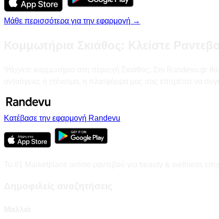
Μάθε περισσότερα για την εφαρμογή →
Κομμωτήρια Σκιάθος: Κλείστε Ραντεβο
Ψάχνετε κομμωτήριο στη περιοχή Σκιάθος; Στο Randevu.gr θα β
ανταύγειες ή χτένισμα, η πλατφόρμα μας σας επιτρέπει να συγ
Κατέβασε την εφαρμογή Randevu
Το #1 Marketplace online ραντεβού για beauty & wellness επι
Δημοφιλείς αναζητήσεις
Μαλλιά