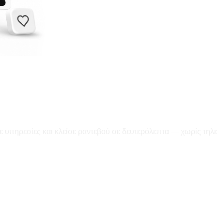
ε υπηρεσίες και κλείσε ραντεβού σε δευτερόλεπτα — χωρίς τηλ