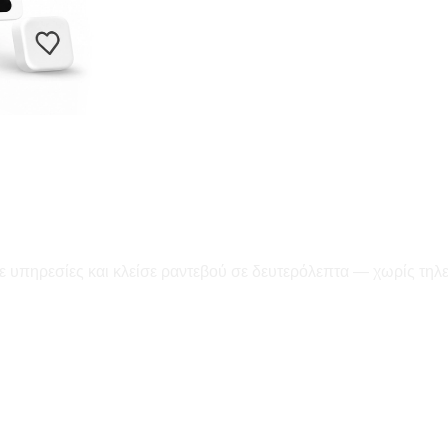
ε υπηρεσίες και κλείσε ραντεβού σε δευτερόλεπτα — χωρίς τηλ