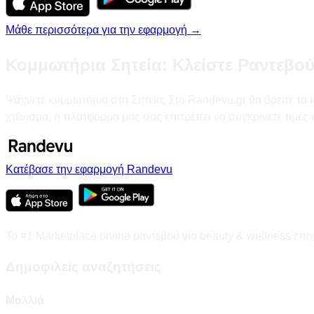
Μάθε περισσότερα για την εφαρμογή →
Κομμωτήρια Σητεία: Κλείστε Ραντεβού
Ψάχνετε κομμωτήριο στη Σητεία; Στο Randevu.gr θα βρείτε τα 
χτένισμα, η πλατφόρμα μας σας επιτρέπει να συγκρίνετε τιμές
Κατέβασε την εφαρμογή Randevu
Το #1 Marketplace online ραντεβού για beauty & wellness επι
Δημοφιλείς αναζητήσεις
Μαλλιά