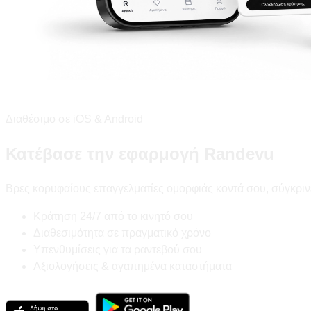
Διαθέσιμο σε iOS & Android
Κατέβασε την εφαρμογή Randevu
Βρες κορυφαίους επαγγελματίες ομορφιάς κοντά σου, σύγκριν
Κράτηση 24/7 από το κινητό σου
Διαθεσιμότητα σε πραγματικό χρόνο
Υπενθυμίσεις για τα ραντεβού σου
Αξιολογήσεις & αγαπημένα καταστήματα