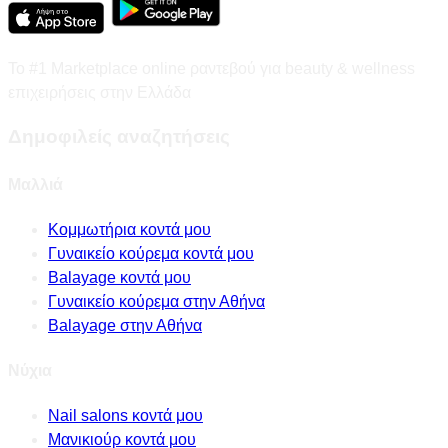
Το #1 Marketplace online ραντεβού για beauty & wellness
επιχειρήσεις στην Ελλάδα
Δημοφιλείς αναζητήσεις
Μαλλιά
Κομμωτήρια κοντά μου
Γυναικείο κούρεμα κοντά μου
Balayage κοντά μου
Γυναικείο κούρεμα στην Αθήνα
Balayage στην Αθήνα
Νύχια
Nail salons κοντά μου
Μανικιούρ κοντά μου