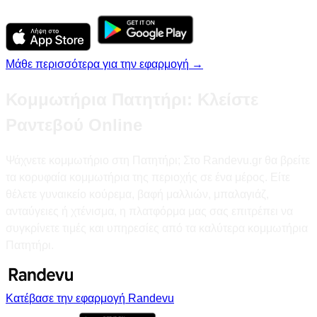
Μάθε περισσότερα για την εφαρμογή →
Κομμωτήρια Πατητήρι: Κλείστε
Ραντεβού Online
Ψάχνετε κομμωτήριο στη Πατητήρι; Στο Randevu.gr θα βρείτε
τα κορυφαία κομμωτήρια της περιοχής σε ένα μέρος. Είτε
θέλετε γυναικείο κούρεμα, βαφή μαλλιών, μπαλαγιάζ,
ανταύγειες ή χτένισμα, η πλατφόρμα μας σας επιτρέπει να
συγκρίνετε τιμές και υπηρεσίες από τα καλύτερα κομμωτήρια
Πατητήρι.
Κατέβασε την εφαρμογή Randevu