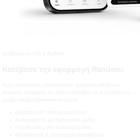
Διαθέσιμο σε iOS & Android
Κατέβασε την εφαρμογή Randevu
Βρες κορυφαίους επαγγελματίες ομορφιάς κοντά σου,
σύγκρινε υπηρεσίες και κλείσε ραντεβού σε δευτερόλεπτα —
χωρίς τηλεφωνήματα και αναμονή.
Κράτηση 24/7 από το κινητό σου
Διαθεσιμότητα σε πραγματικό χρόνο
Υπενθυμίσεις για τα ραντεβού σου
Αξιολογήσεις & αγαπημένα καταστήματα