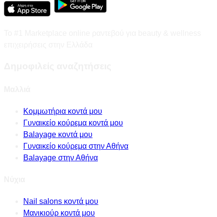
Το #1 Marketplace online ραντεβού για beauty & wellness
επιχειρήσεις στην Ελλάδα
Δημοφιλείς αναζητήσεις
Μαλλιά
Κομμωτήρια κοντά μου
Γυναικείο κούρεμα κοντά μου
Balayage κοντά μου
Γυναικείο κούρεμα στην Αθήνα
Balayage στην Αθήνα
Νύχια
Nail salons κοντά μου
Μανικιούρ κοντά μου