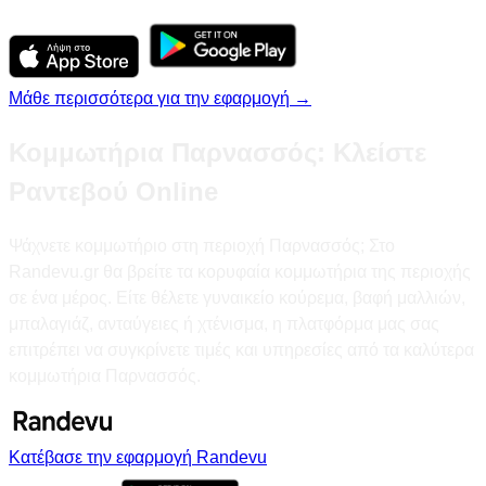
Μάθε περισσότερα για την εφαρμογή →
Κομμωτήρια Παρνασσός: Κλείστε
Ραντεβού Online
Ψάχνετε κομμωτήριο στη περιοχή Παρνασσός; Στο
Randevu.gr θα βρείτε τα κορυφαία κομμωτήρια της περιοχής
σε ένα μέρος. Είτε θέλετε γυναικείο κούρεμα, βαφή μαλλιών,
μπαλαγιάζ, ανταύγειες ή χτένισμα, η πλατφόρμα μας σας
επιτρέπει να συγκρίνετε τιμές και υπηρεσίες από τα καλύτερα
κομμωτήρια Παρνασσός.
Κατέβασε την εφαρμογή Randevu