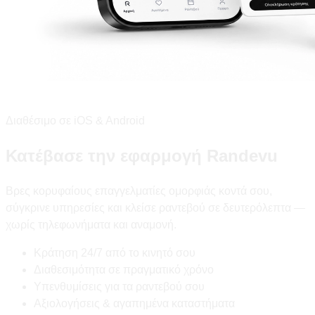
Διαθέσιμο σε iOS & Android
Κατέβασε την εφαρμογή Randevu
Βρες κορυφαίους επαγγελματίες ομορφιάς κοντά σου,
σύγκρινε υπηρεσίες και κλείσε ραντεβού σε δευτερόλεπτα —
χωρίς τηλεφωνήματα και αναμονή.
Κράτηση 24/7 από το κινητό σου
Διαθεσιμότητα σε πραγματικό χρόνο
Υπενθυμίσεις για τα ραντεβού σου
Αξιολογήσεις & αγαπημένα καταστήματα