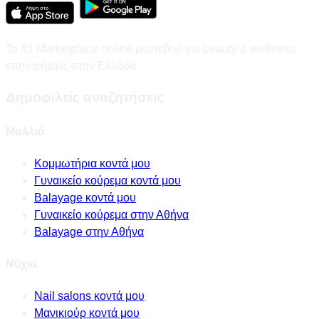
Το #1 Marketplace online ραντεβού για beauty & wellness
επιχειρήσεις στην Ελλάδα
Δημοφιλείς αναζητήσεις
Μαλλιά
Κομμωτήρια κοντά μου
Γυναικείο κούρεμα κοντά μου
Balayage κοντά μου
Γυναικείο κούρεμα στην Αθήνα
Balayage στην Αθήνα
Νύχια
Nail salons κοντά μου
Μανικιούρ κοντά μου