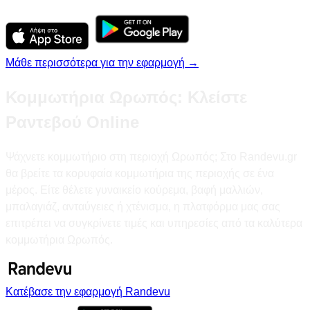
Μάθε περισσότερα για την εφαρμογή →
Κομμωτήρια Ωρωπός: Κλείστε
Ραντεβού Online
Ψάχνετε κομμωτήριο στη περιοχή Ωρωπός; Στο Randevu.gr
θα βρείτε τα κορυφαία κομμωτήρια της περιοχής σε ένα
μέρος. Είτε θέλετε γυναικείο κούρεμα, βαφή μαλλιών,
μπαλαγιάζ, ανταύγειες ή χτένισμα, η πλατφόρμα μας σας
επιτρέπει να συγκρίνετε τιμές και υπηρεσίες από τα καλύτερα
κομμωτήρια Ωρωπός.
Κατέβασε την εφαρμογή Randevu