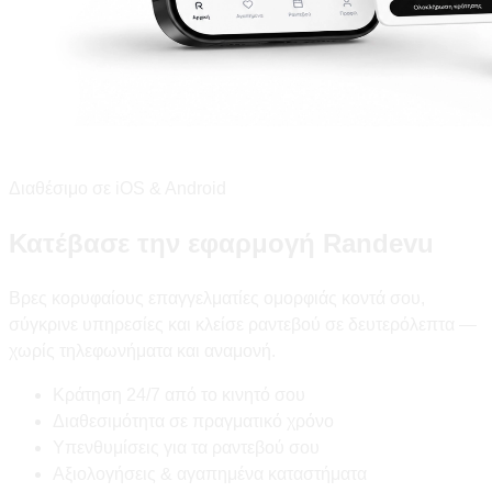
Διαθέσιμο σε iOS & Android
Κατέβασε την εφαρμογή Randevu
Βρες κορυφαίους επαγγελματίες ομορφιάς κοντά σου,
σύγκρινε υπηρεσίες και κλείσε ραντεβού σε δευτερόλεπτα —
χωρίς τηλεφωνήματα και αναμονή.
Κράτηση 24/7 από το κινητό σου
Διαθεσιμότητα σε πραγματικό χρόνο
Υπενθυμίσεις για τα ραντεβού σου
Αξιολογήσεις & αγαπημένα καταστήματα