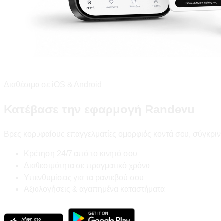
Διαθέσιμο σε iOS & Android
Κατέβασε την εφαρμογή Randevu
Βρες κορυφαίους επαγγελματίες ομορφιάς κοντά σου, σύγκριν
Κράτηση 24/7 από το κινητό σου
Διαθεσιμότητα σε πραγματικό χρόνο
Υπενθυμίσεις για τα ραντεβού σου
Αξιολογήσεις & αγαπημένα καταστήματα