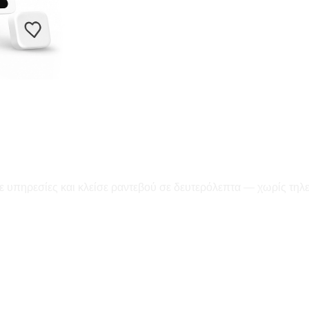
ε υπηρεσίες και κλείσε ραντεβού σε δευτερόλεπτα — χωρίς τηλ