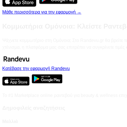
Μάθε περισσότερα για την εφαρμογή →
Κομμωτήρια Ομόνοια: Κλείστε Ραντεβ
Ψάχνετε κομμωτήριο στη Ομόνοια; Στο Randevu.gr θα βρείτε τα
χτένισμα, η πλατφόρμα μας σας επιτρέπει να συγκρίνετε τιμέ
Κατέβασε την εφαρμογή Randevu
Το #1 Marketplace online ραντεβού για beauty & wellness επι
Δημοφιλείς αναζητήσεις
Μαλλιά