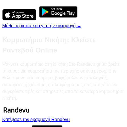
Μάθε περισσότερα για την εφαρμογή →
Κομμωτήρια Νικήτη: Κλείστε
Ραντεβού Online
Ψάχνετε κομμωτήριο στη Νικήτη; Στο Randevu.gr θα βρείτε
τα κορυφαία κομμωτήρια της περιοχής σε ένα μέρος. Είτε
θέλετε γυναικείο κούρεμα, βαφή μαλλιών, μπαλαγιάζ,
ανταύγειες ή χτένισμα, η πλατφόρμα μας σας επιτρέπει να
συγκρίνετε τιμές και υπηρεσίες από τα καλύτερα κομμωτήρια
Νικήτη.
Κατέβασε την εφαρμογή Randevu