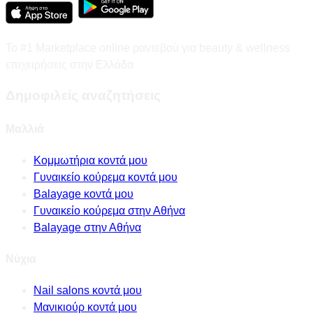
Το #1 Marketplace online ραντεβού για beauty & wellness
επιχειρήσεις στην Ελλάδα
Δημοφιλείς αναζητήσεις
Μαλλιά
Κομμωτήρια κοντά μου
Γυναικείο κούρεμα κοντά μου
Balayage κοντά μου
Γυναικείο κούρεμα στην Αθήνα
Balayage στην Αθήνα
Νύχια
Nail salons κοντά μου
Μανικιούρ κοντά μου