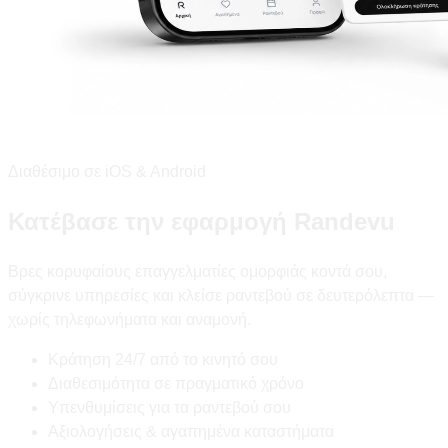
Διαθέσιμο σε iOS & Android
Κατέβασε την εφαρμογή Randevu
Βρες κορυφαίους επαγγελματίες ομορφιάς κοντά σου,
σύγκρινε υπηρεσίες και κλείσε ραντεβού σε δευτερόλεπτα —
χωρίς τηλεφωνήματα και αναμονή.
Κράτηση 24/7 από το κινητό σου
Διαθεσιμότητα σε πραγματικό χρόνο
Υπενθυμίσεις για τα ραντεβού σου
Αξιολογήσεις & αγαπημένα καταστήματα