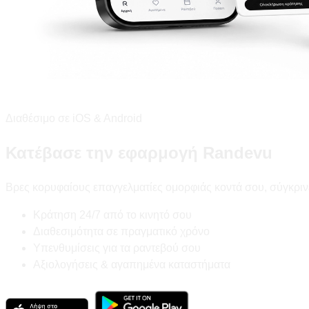
Διαθέσιμο σε iOS & Android
Κατέβασε την εφαρμογή Randevu
Βρες κορυφαίους επαγγελματίες ομορφιάς κοντά σου, σύγκριν
Κράτηση 24/7 από το κινητό σου
Διαθεσιμότητα σε πραγματικό χρόνο
Υπενθυμίσεις για τα ραντεβού σου
Αξιολογήσεις & αγαπημένα καταστήματα