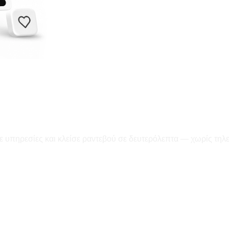
ε υπηρεσίες και κλείσε ραντεβού σε δευτερόλεπτα — χωρίς τηλ