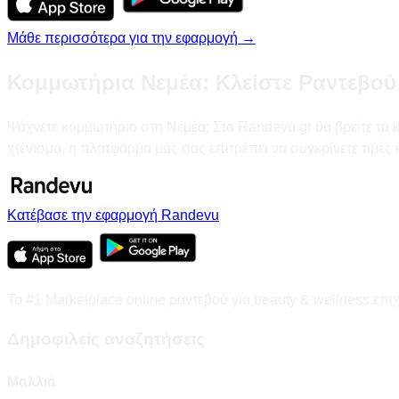
Μάθε περισσότερα για την εφαρμογή →
Κομμωτήρια Νεμέα: Κλείστε Ραντεβού
Ψάχνετε κομμωτήριο στη Νεμέα; Στο Randevu.gr θα βρείτε τα κ
χτένισμα, η πλατφόρμα μας σας επιτρέπει να συγκρίνετε τιμές
Κατέβασε την εφαρμογή Randevu
Το #1 Marketplace online ραντεβού για beauty & wellness επι
Δημοφιλείς αναζητήσεις
Μαλλιά