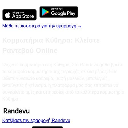
Μάθε περισσότερα για την εφαρμογή →
Κομμωτήρια Κύθηρα: Κλείστε
Ραντεβού Online
Ψάχνετε κομμωτήριο στη Κύθηρα; Στο Randevu.gr θα βρείτε
τα κορυφαία κομμωτήρια της περιοχής σε ένα μέρος. Είτε
θέλετε γυναικείο κούρεμα, βαφή μαλλιών, μπαλαγιάζ,
ανταύγειες ή χτένισμα, η πλατφόρμα μας σας επιτρέπει να
συγκρίνετε τιμές και υπηρεσίες από τα καλύτερα κομμωτήρια
Κύθηρα.
Κατέβασε την εφαρμογή Randevu