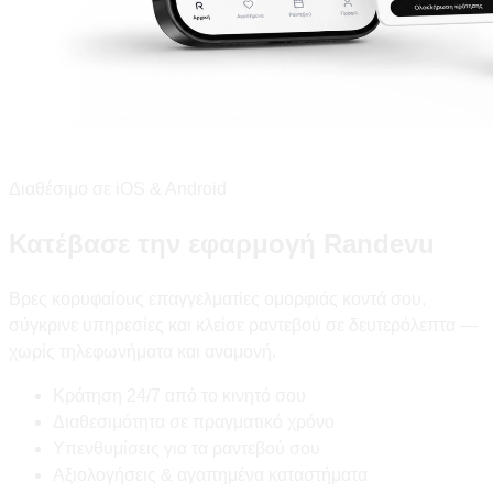
Διαθέσιμο σε iOS & Android
Κατέβασε την εφαρμογή Randevu
Βρες κορυφαίους επαγγελματίες ομορφιάς κοντά σου,
σύγκρινε υπηρεσίες και κλείσε ραντεβού σε δευτερόλεπτα —
χωρίς τηλεφωνήματα και αναμονή.
Κράτηση 24/7 από το κινητό σου
Διαθεσιμότητα σε πραγματικό χρόνο
Υπενθυμίσεις για τα ραντεβού σου
Αξιολογήσεις & αγαπημένα καταστήματα