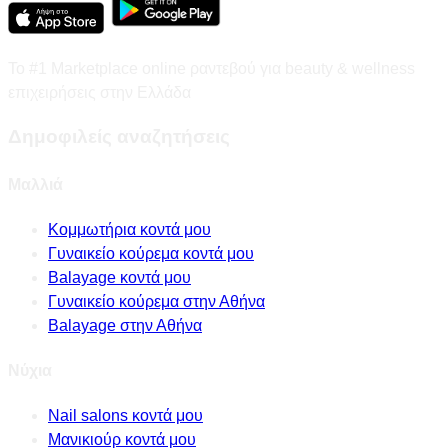
Το #1 Marketplace online ραντεβού για beauty & wellness
επιχειρήσεις στην Ελλάδα
Δημοφιλείς αναζητήσεις
Μαλλιά
Κομμωτήρια κοντά μου
Γυναικείο κούρεμα κοντά μου
Balayage κοντά μου
Γυναικείο κούρεμα στην Αθήνα
Balayage στην Αθήνα
Νύχια
Nail salons κοντά μου
Μανικιούρ κοντά μου