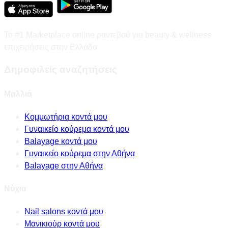
Το #1 Marketplace online ραντεβού για beauty & wellness
επιχειρήσεις στην Ελλάδα
Δημοφιλείς αναζητήσεις
Μαλλιά
Κομμωτήρια κοντά μου
Γυναικείο κούρεμα κοντά μου
Balayage κοντά μου
Γυναικείο κούρεμα στην Αθήνα
Balayage στην Αθήνα
Νύχια
Nail salons κοντά μου
Μανικιούρ κοντά μου