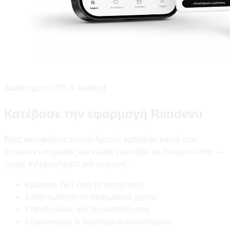
Διαθέσιμο σε iOS & Android
Κατέβασε την εφαρμογή Randevu
Βρες κορυφαίους επαγγελματίες ομορφιάς κοντά σου,
σύγκρινε υπηρεσίες και κλείσε ραντεβού σε δευτερόλεπτα —
χωρίς τηλεφωνήματα και αναμονή.
Κράτηση 24/7 από το κινητό σου
Διαθεσιμότητα σε πραγματικό χρόνο
Υπενθυμίσεις για τα ραντεβού σου
Αξιολογήσεις & αγαπημένα καταστήματα