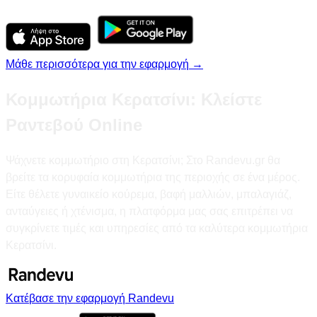
Μάθε περισσότερα για την εφαρμογή →
Κομμωτήρια Κερατσίνι: Κλείστε
Ραντεβού Online
Ψάχνετε κομμωτήριο στη Κερατσίνι; Στο Randevu.gr θα
βρείτε τα κορυφαία κομμωτήρια της περιοχής σε ένα μέρος.
Είτε θέλετε γυναικείο κούρεμα, βαφή μαλλιών, μπαλαγιάζ,
ανταύγειες ή χτένισμα, η πλατφόρμα μας σας επιτρέπει να
συγκρίνετε τιμές και υπηρεσίες από τα καλύτερα κομμωτήρια
Κερατσίνι.
Κατέβασε την εφαρμογή Randevu