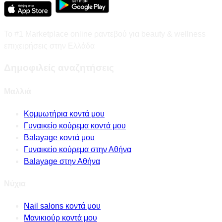
Το #1 Marketplace online ραντεβού για beauty & wellness
επιχειρήσεις στην Ελλάδα
Δημοφιλείς αναζητήσεις
Μαλλιά
Κομμωτήρια κοντά μου
Γυναικείο κούρεμα κοντά μου
Balayage κοντά μου
Γυναικείο κούρεμα στην Αθήνα
Balayage στην Αθήνα
Νύχια
Nail salons κοντά μου
Μανικιούρ κοντά μου