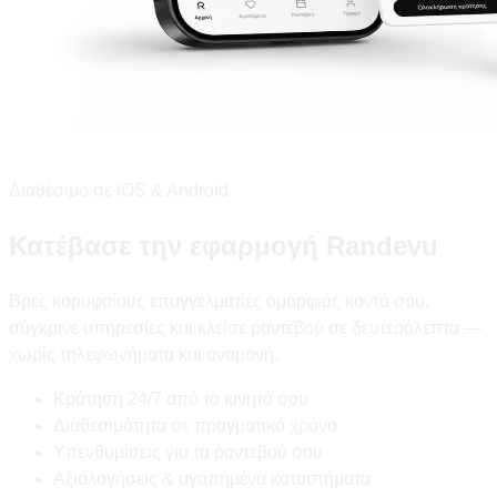
Διαθέσιμο σε iOS & Android
Κατέβασε την εφαρμογή Randevu
Βρες κορυφαίους επαγγελματίες ομορφιάς κοντά σου,
σύγκρινε υπηρεσίες και κλείσε ραντεβού σε δευτερόλεπτα —
χωρίς τηλεφωνήματα και αναμονή.
Κράτηση 24/7 από το κινητό σου
Διαθεσιμότητα σε πραγματικό χρόνο
Υπενθυμίσεις για τα ραντεβού σου
Αξιολογήσεις & αγαπημένα καταστήματα