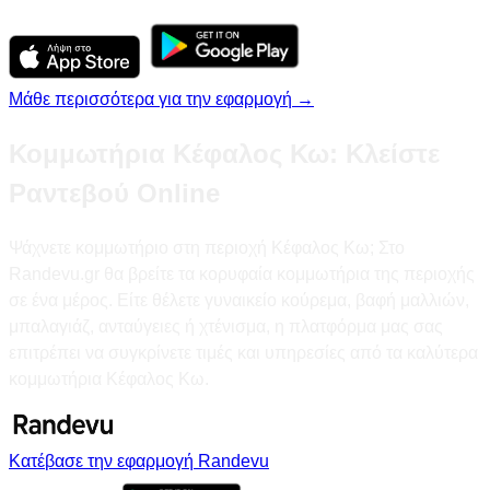
Μάθε περισσότερα για την εφαρμογή →
Κομμωτήρια Κέφαλος Κω: Κλείστε
Ραντεβού Online
Ψάχνετε κομμωτήριο στη περιοχή Κέφαλος Κω; Στο
Randevu.gr θα βρείτε τα κορυφαία κομμωτήρια της περιοχής
σε ένα μέρος. Είτε θέλετε γυναικείο κούρεμα, βαφή μαλλιών,
μπαλαγιάζ, ανταύγειες ή χτένισμα, η πλατφόρμα μας σας
επιτρέπει να συγκρίνετε τιμές και υπηρεσίες από τα καλύτερα
κομμωτήρια Κέφαλος Κω.
Κατέβασε την εφαρμογή Randevu