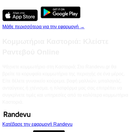
Μάθε περισσότερα για την εφαρμογή →
Κομμωτήρια Καστοριά: Κλείστε
Ραντεβού Online
Ψάχνετε κομμωτήριο στη Καστοριά; Στο Randevu.gr θα
βρείτε τα κορυφαία κομμωτήρια της περιοχής σε ένα μέρος.
Είτε θέλετε γυναικείο κούρεμα, βαφή μαλλιών, μπαλαγιάζ,
ανταύγειες ή χτένισμα, η πλατφόρμα μας σας επιτρέπει να
συγκρίνετε τιμές και υπηρεσίες από τα καλύτερα κομμωτήρια
Καστοριά.
Κατέβασε την εφαρμογή Randevu