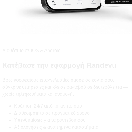
Διαθέσιμο σε iOS & Android
Κατέβασε την εφαρμογή Randevu
Βρες κορυφαίους επαγγελματίες ομορφιάς κοντά σου,
σύγκρινε υπηρεσίες και κλείσε ραντεβού σε δευτερόλεπτα —
χωρίς τηλεφωνήματα και αναμονή.
Κράτηση 24/7 από το κινητό σου
Διαθεσιμότητα σε πραγματικό χρόνο
Υπενθυμίσεις για τα ραντεβού σου
Αξιολογήσεις & αγαπημένα καταστήματα