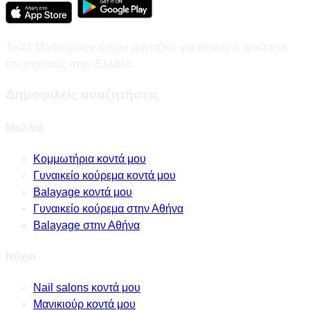
Το #1 Marketplace online ραντεβού για beauty & wellness
επιχειρήσεις στην Ελλάδα
Δημοφιλείς αναζητήσεις
Μαλλιά
Κομμωτήρια κοντά μου
Γυναικείο κούρεμα κοντά μου
Balayage κοντά μου
Γυναικείο κούρεμα στην Αθήνα
Balayage στην Αθήνα
Νύχια
Nail salons κοντά μου
Μανικιούρ κοντά μου