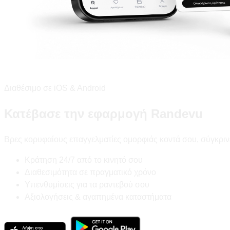
Διαθέσιμο σε iOS & Android
Κατέβασε την εφαρμογή Randevu
Βρες κορυφαίους επαγγελματίες ομορφιάς κοντά σου, σύγκριν
Κράτηση 24/7 από το κινητό σου
Διαθεσιμότητα σε πραγματικό χρόνο
Υπενθυμίσεις για τα ραντεβού σου
Αξιολογήσεις & αγαπημένα καταστήματα