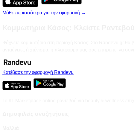
Μάθε περισσότερα για την εφαρμογή →
Κομμωτήρια Κάσος: Κλείστε Ραντεβού
Ψάχνετε κομμωτήριο στη περιοχή Κάσος; Στο Randevu.gr θα βρ
ανταύγειες ή χτένισμα, η πλατφόρμα μας σας επιτρέπει να συγ
Κατέβασε την εφαρμογή Randevu
Το #1 Marketplace online ραντεβού για beauty & wellness επι
Δημοφιλείς αναζητήσεις
Μαλλιά