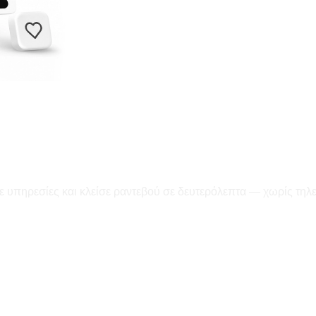
ε υπηρεσίες και κλείσε ραντεβού σε δευτερόλεπτα — χωρίς τηλ