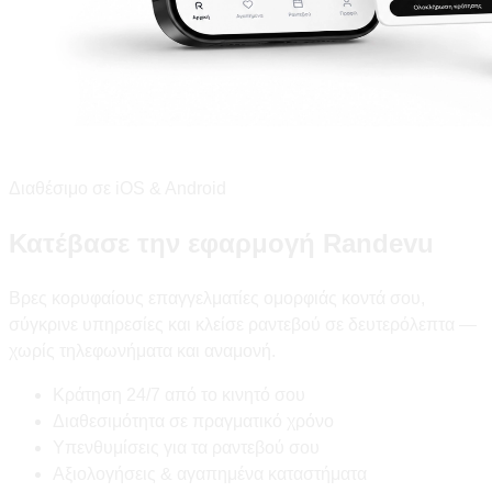
Διαθέσιμο σε iOS & Android
Κατέβασε την εφαρμογή Randevu
Βρες κορυφαίους επαγγελματίες ομορφιάς κοντά σου,
σύγκρινε υπηρεσίες και κλείσε ραντεβού σε δευτερόλεπτα —
χωρίς τηλεφωνήματα και αναμονή.
Κράτηση 24/7 από το κινητό σου
Διαθεσιμότητα σε πραγματικό χρόνο
Υπενθυμίσεις για τα ραντεβού σου
Αξιολογήσεις & αγαπημένα καταστήματα