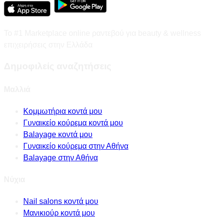
Το #1 Marketplace online ραντεβού για beauty & wellness
επιχειρήσεις στην Ελλάδα
Δημοφιλείς αναζητήσεις
Μαλλιά
Κομμωτήρια κοντά μου
Γυναικείο κούρεμα κοντά μου
Balayage κοντά μου
Γυναικείο κούρεμα στην Αθήνα
Balayage στην Αθήνα
Νύχια
Nail salons κοντά μου
Μανικιούρ κοντά μου