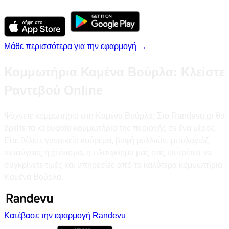
Μάθε περισσότερα για την εφαρμογή →
Κομμωτήρια Καμένα Βούρλα: Κλείστε
Ραντεβού Online
Ψάχνετε κομμωτήριο στη Καμένα Βούρλα; Στο Randevu.gr θα
βρείτε τα κορυφαία κομμωτήρια της περιοχής σε ένα μέρος.
Είτε θέλετε γυναικείο κούρεμα, βαφή μαλλιών, μπαλαγιάζ,
ανταύγειες ή χτένισμα, η πλατφόρμα μας σας επιτρέπει να
συγκρίνετε τιμές και υπηρεσίες από τα καλύτερα κομμωτήρια
Καμένα Βούρλα.
Κατέβασε την εφαρμογή Randevu