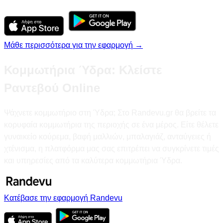
Μάθε περισσότερα για την εφαρμογή →
Κομμωτήρια Ύδρα: Κλείστε
Ραντεβού Online
Ψάχνετε κομμωτήριο στη Ύδρα; Στο Randevu.gr θα βρείτε τα
κορυφαία κομμωτήρια της περιοχής σε ένα μέρος. Είτε θέλετε
γυναικείο κούρεμα, βαφή μαλλιών, μπαλαγιάζ, ανταύγειες ή
χτένισμα, η πλατφόρμα μας σας επιτρέπει να συγκρίνετε τιμές
και υπηρεσίες από τα καλύτερα κομμωτήρια Ύδρα.
Κατέβασε την εφαρμογή Randevu