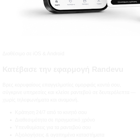
Διαθέσιμο σε iOS & Android
Κατέβασε την εφαρμογή Randevu
Βρες κορυφαίους επαγγελματίες ομορφιάς κοντά σου,
σύγκρινε υπηρεσίες και κλείσε ραντεβού σε δευτερόλεπτα —
χωρίς τηλεφωνήματα και αναμονή.
Κράτηση 24/7 από το κινητό σου
Διαθεσιμότητα σε πραγματικό χρόνο
Υπενθυμίσεις για τα ραντεβού σου
Αξιολογήσεις & αγαπημένα καταστήματα