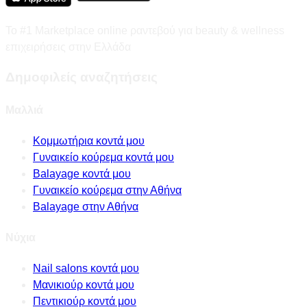
Το #1 Marketplace online ραντεβού για beauty & wellness
επιχειρήσεις στην Ελλάδα
Δημοφιλείς αναζητήσεις
Μαλλιά
Κομμωτήρια κοντά μου
Γυναικείο κούρεμα κοντά μου
Balayage κοντά μου
Γυναικείο κούρεμα στην Αθήνα
Balayage στην Αθήνα
Νύχια
Nail salons κοντά μου
Μανικιούρ κοντά μου
Πεντικιούρ κοντά μου