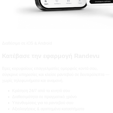
Διαθέσιμο σε iOS & Android
Κατέβασε την εφαρμογή Randevu
Βρες κορυφαίους επαγγελματίες ομορφιάς κοντά σου,
σύγκρινε υπηρεσίες και κλείσε ραντεβού σε δευτερόλεπτα —
χωρίς τηλεφωνήματα και αναμονή.
Κράτηση 24/7 από το κινητό σου
Διαθεσιμότητα σε πραγματικό χρόνο
Υπενθυμίσεις για τα ραντεβού σου
Αξιολογήσεις & αγαπημένα καταστήματα