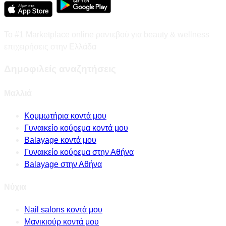
Το #1 Marketplace online ραντεβού για beauty & wellness
επιχειρήσεις στην Ελλάδα
Δημοφιλείς αναζητήσεις
Μαλλιά
Κομμωτήρια κοντά μου
Γυναικείο κούρεμα κοντά μου
Balayage κοντά μου
Γυναικείο κούρεμα στην Αθήνα
Balayage στην Αθήνα
Νύχια
Nail salons κοντά μου
Μανικιούρ κοντά μου