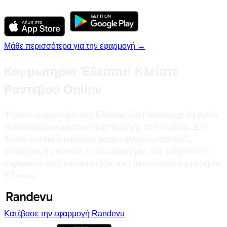
Μάθε περισσότερα για την εφαρμογή →
Κομμωτήρια Έδεσσα: Κλείστε
Ραντεβού Online
Ψάχνετε κομμωτήριο στη Έδεσσα; Στο Randevu.gr θα βρείτε
τα κορυφαία κομμωτήρια της περιοχής σε ένα μέρος. Είτε
θέλετε γυναικείο κούρεμα, βαφή μαλλιών, μπαλαγιάζ,
ανταύγειες ή χτένισμα, η πλατφόρμα μας σας επιτρέπει να
συγκρίνετε τιμές και υπηρεσίες από τα καλύτερα κομμωτήρια
Έδεσσα.
Κατέβασε την εφαρμογή Randevu