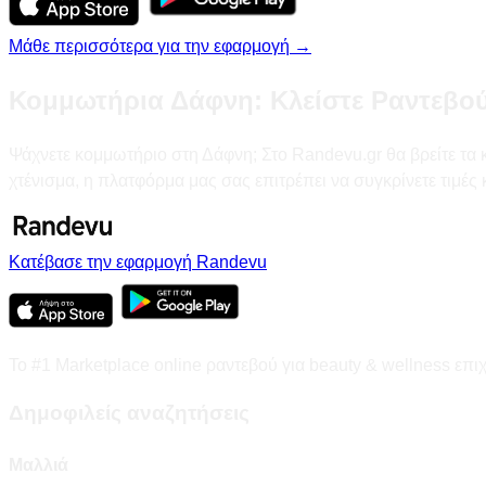
Μάθε περισσότερα για την εφαρμογή →
Κομμωτήρια Δάφνη: Κλείστε Ραντεβού
Ψάχνετε κομμωτήριο στη Δάφνη; Στο Randevu.gr θα βρείτε τα κ
χτένισμα, η πλατφόρμα μας σας επιτρέπει να συγκρίνετε τιμέ
Κατέβασε την εφαρμογή Randevu
Το #1 Marketplace online ραντεβού για beauty & wellness επι
Δημοφιλείς αναζητήσεις
Μαλλιά