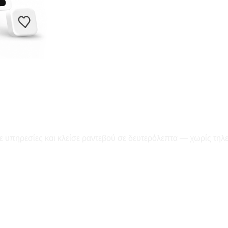
ε υπηρεσίες και κλείσε ραντεβού σε δευτερόλεπτα — χωρίς τηλ