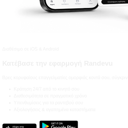
Διαθέσιμο σε iOS & Android
Κατέβασε την εφαρμογή Randevu
Βρες κορυφαίους επαγγελματίες ομορφιάς κοντά σου, σύγκριν
Κράτηση 24/7 από το κινητό σου
Διαθεσιμότητα σε πραγματικό χρόνο
Υπενθυμίσεις για τα ραντεβού σου
Αξιολογήσεις & αγαπημένα καταστήματα