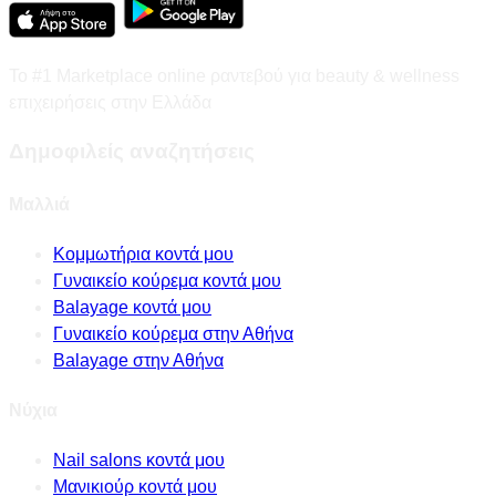
Το #1 Marketplace online ραντεβού για beauty & wellness
επιχειρήσεις στην Ελλάδα
Δημοφιλείς αναζητήσεις
Μαλλιά
Κομμωτήρια κοντά μου
Γυναικείο κούρεμα κοντά μου
Balayage κοντά μου
Γυναικείο κούρεμα στην Αθήνα
Balayage στην Αθήνα
Νύχια
Nail salons κοντά μου
Μανικιούρ κοντά μου