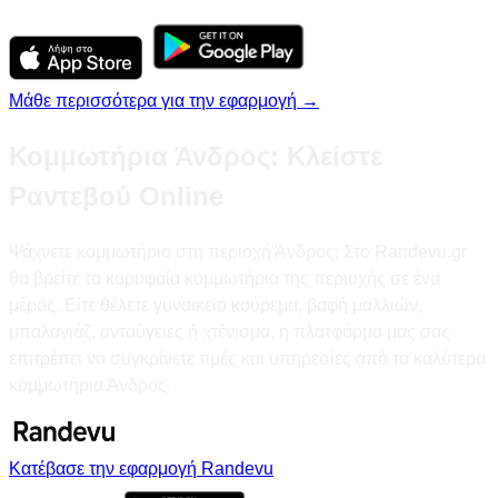
Μάθε περισσότερα για την εφαρμογή →
Κομμωτήρια Άνδρος: Κλείστε
Ραντεβού Online
Ψάχνετε κομμωτήριο στη περιοχή Άνδρος; Στο Randevu.gr
θα βρείτε τα κορυφαία κομμωτήρια της περιοχής σε ένα
μέρος. Είτε θέλετε γυναικείο κούρεμα, βαφή μαλλιών,
μπαλαγιάζ, ανταύγειες ή χτένισμα, η πλατφόρμα μας σας
επιτρέπει να συγκρίνετε τιμές και υπηρεσίες από τα καλύτερα
κομμωτήρια Άνδρος.
Κατέβασε την εφαρμογή Randevu