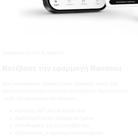
Διαθέσιμο σε iOS & Android
Κατέβασε την εφαρμογή Randevu
Βρες κορυφαίους επαγγελματίες ομορφιάς κοντά σου,
σύγκρινε υπηρεσίες και κλείσε ραντεβού σε δευτερόλεπτα —
χωρίς τηλεφωνήματα και αναμονή.
Κράτηση 24/7 από το κινητό σου
Διαθεσιμότητα σε πραγματικό χρόνο
Υπενθυμίσεις για τα ραντεβού σου
Αξιολογήσεις & αγαπημένα καταστήματα