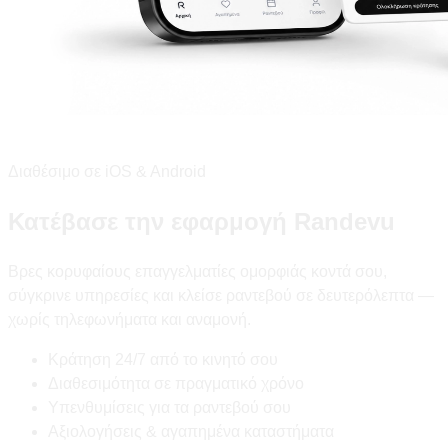
Διαθέσιμο σε iOS & Android
Κατέβασε την εφαρμογή Randevu
Βρες κορυφαίους επαγγελματίες ομορφιάς κοντά σου,
σύγκρινε υπηρεσίες και κλείσε ραντεβού σε δευτερόλεπτα —
χωρίς τηλεφωνήματα και αναμονή.
Κράτηση 24/7 από το κινητό σου
Διαθεσιμότητα σε πραγματικό χρόνο
Υπενθυμίσεις για τα ραντεβού σου
Αξιολογήσεις & αγαπημένα καταστήματα