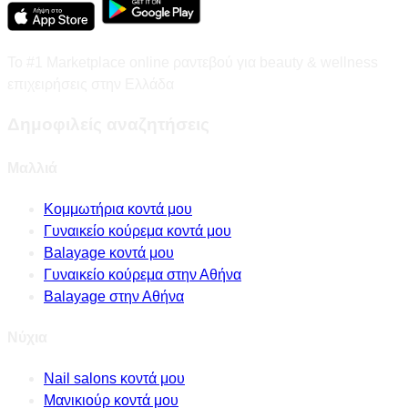
Το #1 Marketplace online ραντεβού για beauty & wellness
επιχειρήσεις στην Ελλάδα
Δημοφιλείς αναζητήσεις
Μαλλιά
Κομμωτήρια κοντά μου
Γυναικείο κούρεμα κοντά μου
Balayage κοντά μου
Γυναικείο κούρεμα στην Αθήνα
Balayage στην Αθήνα
Νύχια
Nail salons κοντά μου
Μανικιούρ κοντά μου