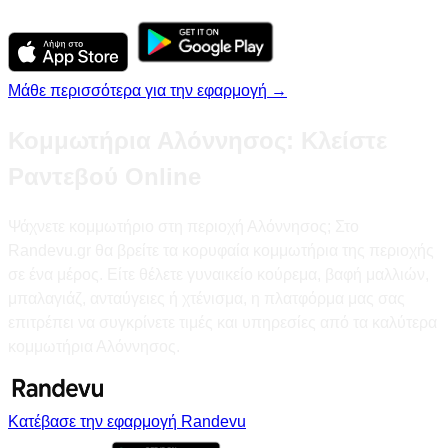
Μάθε περισσότερα για την εφαρμογή →
Κομμωτήρια Αλόννησος: Κλείστε
Ραντεβού Online
Ψάχνετε κομμωτήριο στη περιοχή Αλόννησος; Στο
Randevu.gr θα βρείτε τα κορυφαία κομμωτήρια της περιοχής
σε ένα μέρος. Είτε θέλετε γυναικείο κούρεμα, βαφή μαλλιών,
μπαλαγιάζ, ανταύγειες ή χτένισμα, η πλατφόρμα μας σας
επιτρέπει να συγκρίνετε τιμές και υπηρεσίες από τα καλύτερα
κομμωτήρια Αλόννησος.
Κατέβασε την εφαρμογή Randevu