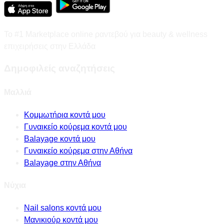
Το #1 Marketplace online ραντεβού για beauty & wellness
επιχειρήσεις στην Ελλάδα
Δημοφιλείς αναζητήσεις
Μαλλιά
Κομμωτήρια κοντά μου
Γυναικείο κούρεμα κοντά μου
Balayage κοντά μου
Γυναικείο κούρεμα στην Αθήνα
Balayage στην Αθήνα
Νύχια
Nail salons κοντά μου
Μανικιούρ κοντά μου