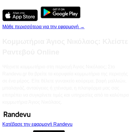
Μάθε περισσότερα για την εφαρμογή →
Κομμωτήρια Άγιος Νικόλαος: Κλείστε
Ραντεβού Online
Ψάχνετε κομμωτήριο στη περιοχή Άγιος Νικόλαος; Στο
Randevu.gr θα βρείτε τα κορυφαία κομμωτήρια της περιοχής
σε ένα μέρος. Είτε θέλετε γυναικείο κούρεμα, βαφή μαλλιών,
μπαλαγιάζ, ανταύγειες ή χτένισμα, η πλατφόρμα μας σας
επιτρέπει να συγκρίνετε τιμές και υπηρεσίες από τα καλύτερα
κομμωτήρια Άγιος Νικόλαος.
Κατέβασε την εφαρμογή Randevu