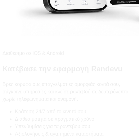
Διαθέσιμο σε iOS & Android
Κατέβασε την εφαρμογή Randevu
Βρες κορυφαίους επαγγελματίες ομορφιάς κοντά σου,
σύγκρινε υπηρεσίες και κλείσε ραντεβού σε δευτερόλεπτα —
χωρίς τηλεφωνήματα και αναμονή.
Κράτηση 24/7 από το κινητό σου
Διαθεσιμότητα σε πραγματικό χρόνο
Υπενθυμίσεις για τα ραντεβού σου
Αξιολογήσεις & αγαπημένα καταστήματα