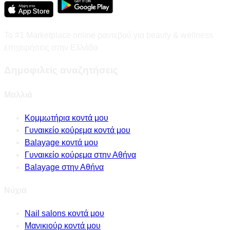
Το #1 Marketplace online ραντεβού για beauty & wellness
επιχειρήσεις στην Ελλάδα
Δημοφιλείς αναζητήσεις
Μαλλιά
Κομμωτήρια κοντά μου
Γυναικείο κούρεμα κοντά μου
Balayage κοντά μου
Γυναικείο κούρεμα στην Αθήνα
Balayage στην Αθήνα
Νύχια
Nail salons κοντά μου
Μανικιούρ κοντά μου