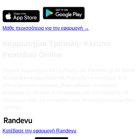
Μάθε περισσότερα για την εφαρμογή →
Κομμωτήρια Τρίπολη: Κλείστε
Ραντεβού Online
Ψάχνετε κομμωτήριο στη Τρίπολη; Στο Randevu.gr θα βρείτε
τα κορυφαία κομμωτήρια της περιοχής σε ένα μέρος. Είτε
θέλετε γυναικείο κούρεμα, βαφή μαλλιών, μπαλαγιάζ,
ανταύγειες ή χτένισμα, η πλατφόρμα μας σας επιτρέπει να
συγκρίνετε τιμές και υπηρεσίες από τα καλύτερα κομμωτήρια
Τρίπολη.
Κατέβασε την εφαρμογή Randevu