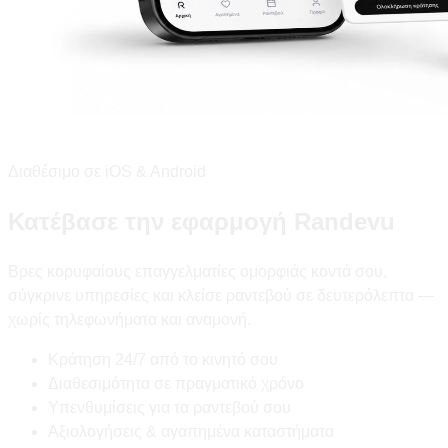
Διαθέσιμο σε iOS & Android
Κατέβασε την εφαρμογή Randevu
Βρες κορυφαίους επαγγελματίες ομορφιάς κοντά σου,
σύγκρινε υπηρεσίες και κλείσε ραντεβού σε δευτερόλεπτα —
χωρίς τηλεφωνήματα και αναμονή.
Κράτηση 24/7 από το κινητό σου
Διαθεσιμότητα σε πραγματικό χρόνο
Υπενθυμίσεις για τα ραντεβού σου
Αξιολογήσεις & αγαπημένα καταστήματα