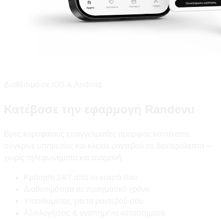
Διαθέσιμο σε iOS & Android
Κατέβασε την εφαρμογή Randevu
Βρες κορυφαίους επαγγελματίες ομορφιάς κοντά σου,
σύγκρινε υπηρεσίες και κλείσε ραντεβού σε δευτερόλεπτα —
χωρίς τηλεφωνήματα και αναμονή.
Κράτηση 24/7 από το κινητό σου
Διαθεσιμότητα σε πραγματικό χρόνο
Υπενθυμίσεις για τα ραντεβού σου
Αξιολογήσεις & αγαπημένα καταστήματα