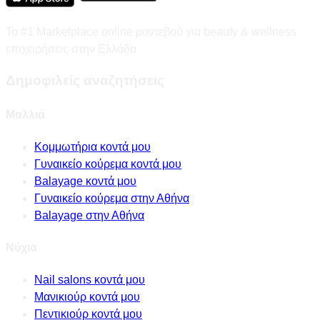
Το #1 Marketplace online ραντεβού για beauty & wellness
επιχειρήσεις στην Ελλάδα
Δημοφιλείς αναζητήσεις
Μαλλιά
Κομμωτήρια κοντά μου
Γυναικείο κούρεμα κοντά μου
Balayage κοντά μου
Γυναικείο κούρεμα στην Αθήνα
Balayage στην Αθήνα
Νύχια
Nail salons κοντά μου
Μανικιούρ κοντά μου
Πεντικιούρ κοντά μου