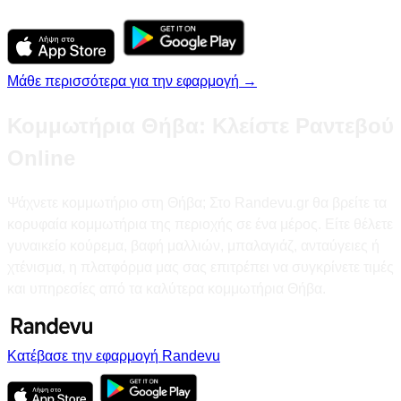
Μάθε περισσότερα για την εφαρμογή →
Κομμωτήρια Θήβα: Κλείστε Ραντεβού
Online
Ψάχνετε κομμωτήριο στη Θήβα; Στο Randevu.gr θα βρείτε τα
κορυφαία κομμωτήρια της περιοχής σε ένα μέρος. Είτε θέλετε
γυναικείο κούρεμα, βαφή μαλλιών, μπαλαγιάζ, ανταύγειες ή
χτένισμα, η πλατφόρμα μας σας επιτρέπει να συγκρίνετε τιμές
και υπηρεσίες από τα καλύτερα κομμωτήρια Θήβα.
Κατέβασε την εφαρμογή Randevu