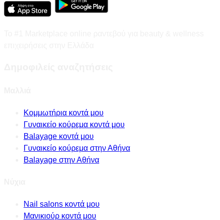
Το #1 Marketplace online ραντεβού για beauty & wellness
επιχειρήσεις στην Ελλάδα
Δημοφιλείς αναζητήσεις
Μαλλιά
Κομμωτήρια κοντά μου
Γυναικείο κούρεμα κοντά μου
Balayage κοντά μου
Γυναικείο κούρεμα στην Αθήνα
Balayage στην Αθήνα
Νύχια
Nail salons κοντά μου
Μανικιούρ κοντά μου