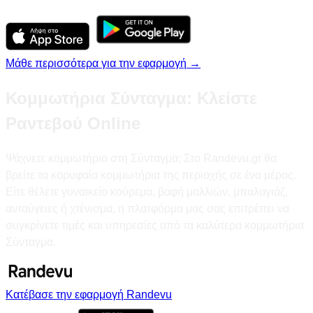
Μάθε περισσότερα για την εφαρμογή →
Κομμωτήρια Σύνταγμα: Κλείστε
Ραντεβού Online
Ψάχνετε κομμωτήριο στη Σύνταγμα; Στο Randevu.gr θα
βρείτε τα κορυφαία κομμωτήρια της περιοχής σε ένα μέρος.
Είτε θέλετε γυναικείο κούρεμα, βαφή μαλλιών, μπαλαγιάζ,
ανταύγειες ή χτένισμα, η πλατφόρμα μας σας επιτρέπει να
συγκρίνετε τιμές και υπηρεσίες από τα καλύτερα κομμωτήρια
Σύνταγμα.
Κατέβασε την εφαρμογή Randevu