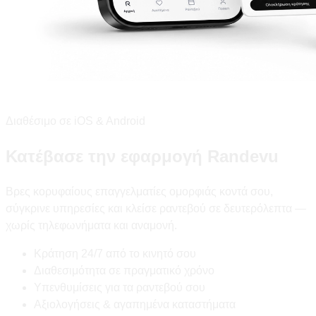
Διαθέσιμο σε iOS & Android
Κατέβασε την εφαρμογή Randevu
Βρες κορυφαίους επαγγελματίες ομορφιάς κοντά σου,
σύγκρινε υπηρεσίες και κλείσε ραντεβού σε δευτερόλεπτα —
χωρίς τηλεφωνήματα και αναμονή.
Κράτηση 24/7 από το κινητό σου
Διαθεσιμότητα σε πραγματικό χρόνο
Υπενθυμίσεις για τα ραντεβού σου
Αξιολογήσεις & αγαπημένα καταστήματα