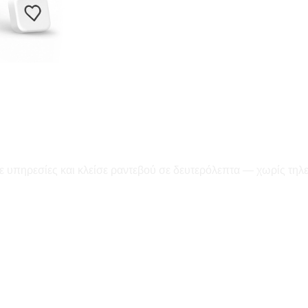
ε υπηρεσίες και κλείσε ραντεβού σε δευτερόλεπτα — χωρίς τηλ