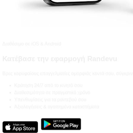
Διαθέσιμο σε iOS & Android
Κατέβασε την εφαρμογή Randevu
Βρες κορυφαίους επαγγελματίες ομορφιάς κοντά σου, σύγκριν
Κράτηση 24/7 από το κινητό σου
Διαθεσιμότητα σε πραγματικό χρόνο
Υπενθυμίσεις για τα ραντεβού σου
Αξιολογήσεις & αγαπημένα καταστήματα