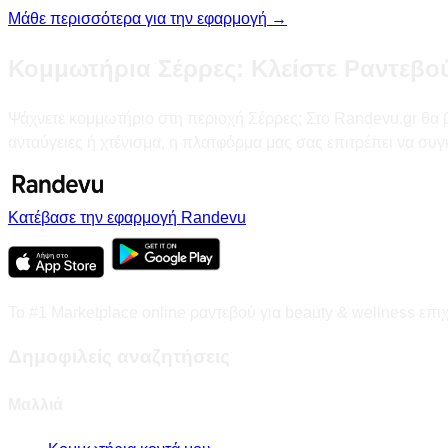
Μάθε περισσότερα για την εφαρμογή →
Κομμωτήρια Σέρρες: Κλείστε Ραντεβο
Ψάχνετε κομμωτήριο στη περιοχή Σέρρες; Στο Randevu.gr θα βρ
ανταύγειες ή χτένισμα, η πλατφόρμα μας σας επιτρέπει να συγ
Κατέβασε την εφαρμογή Randevu
Το #1 Marketplace online ραντεβού για beauty & wellness επι
Δημοφιλείς αναζητήσεις
Μαλλιά