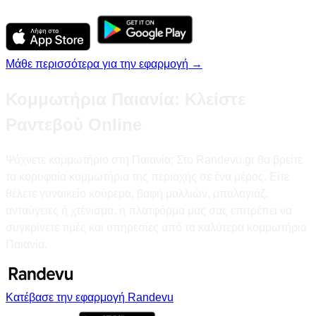
Μάθε περισσότερα για την εφαρμογή →
Κομμωτήρια Παιανία: Κλείστε
Ραντεβού Online
Ψάχνετε κομμωτήριο στη Παιανία; Στο Randevu.gr θα βρείτε
τα κορυφαία κομμωτήρια της περιοχής σε ένα μέρος. Είτε
θέλετε γυναικείο κούρεμα, βαφή μαλλιών, μπαλαγιάζ,
ανταύγειες ή χτένισμα, η πλατφόρμα μας σας επιτρέπει να
συγκρίνετε τιμές και υπηρεσίες από τα καλύτερα κομμωτήρια
Παιανία.
Κατέβασε την εφαρμογή Randevu