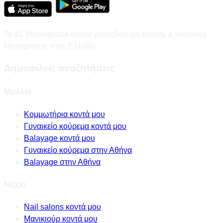
Το #1 Marketplace online ραντεβού για beauty & wellness
επιχειρήσεις στην Ελλάδα
Δημοφιλείς αναζητήσεις
Μαλλιά
Κομμωτήρια κοντά μου
Γυναικείο κούρεμα κοντά μου
Balayage κοντά μου
Γυναικείο κούρεμα στην Αθήνα
Balayage στην Αθήνα
Νύχια
Nail salons κοντά μου
Μανικιούρ κοντά μου