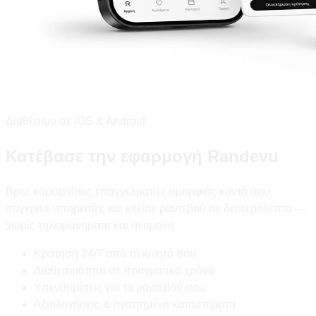
Διαθέσιμο σε iOS & Android
Κατέβασε την εφαρμογή Randevu
Βρες κορυφαίους επαγγελματίες ομορφιάς κοντά σου,
σύγκρινε υπηρεσίες και κλείσε ραντεβού σε δευτερόλεπτα —
χωρίς τηλεφωνήματα και αναμονή.
Κράτηση 24/7 από το κινητό σου
Διαθεσιμότητα σε πραγματικό χρόνο
Υπενθυμίσεις για τα ραντεβού σου
Αξιολογήσεις & αγαπημένα καταστήματα