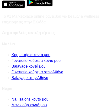
Το #1 Marketplace online ραντεβού για beauty & wellness
επιχειρήσεις στην Ελλάδα
Δημοφιλείς αναζητήσεις
Μαλλιά
Κομμωτήρια κοντά μου
Γυναικείο κούρεμα κοντά μου
Balayage κοντά μου
Γυναικείο κούρεμα στην Αθήνα
Balayage στην Αθήνα
Νύχια
Nail salons κοντά μου
Μανικιούρ κοντά μου