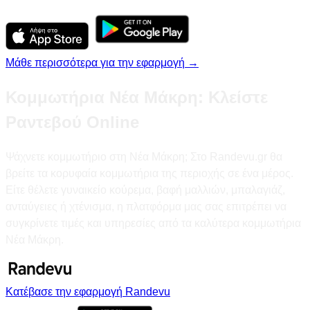
Μάθε περισσότερα για την εφαρμογή →
Κομμωτήρια Νέα Μάκρη: Κλείστε
Ραντεβού Online
Ψάχνετε κομμωτήριο στη Νέα Μάκρη; Στο Randevu.gr θα
βρείτε τα κορυφαία κομμωτήρια της περιοχής σε ένα μέρος.
Είτε θέλετε γυναικείο κούρεμα, βαφή μαλλιών, μπαλαγιάζ,
ανταύγειες ή χτένισμα, η πλατφόρμα μας σας επιτρέπει να
συγκρίνετε τιμές και υπηρεσίες από τα καλύτερα κομμωτήρια
Νέα Μάκρη.
Κατέβασε την εφαρμογή Randevu