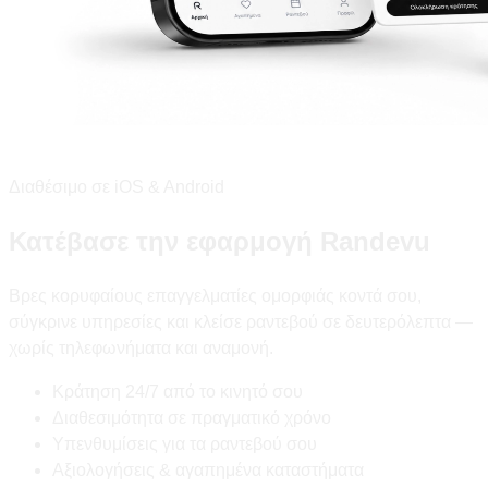
Διαθέσιμο σε iOS & Android
Κατέβασε την εφαρμογή Randevu
Βρες κορυφαίους επαγγελματίες ομορφιάς κοντά σου,
σύγκρινε υπηρεσίες και κλείσε ραντεβού σε δευτερόλεπτα —
χωρίς τηλεφωνήματα και αναμονή.
Κράτηση 24/7 από το κινητό σου
Διαθεσιμότητα σε πραγματικό χρόνο
Υπενθυμίσεις για τα ραντεβού σου
Αξιολογήσεις & αγαπημένα καταστήματα