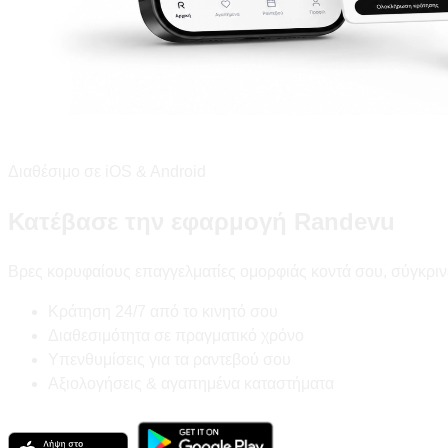
Διαθέσιμο σε iOS & Android
Κατέβασε την εφαρμογή Randevu
Βρες κορυφαίους επαγγελματίες ομορφιάς κοντά σου, σύγκριν
Κράτηση 24/7 από το κινητό σου
Διαθεσιμότητα σε πραγματικό χρόνο
Υπενθυμίσεις για τα ραντεβού σου
Αξιολογήσεις & αγαπημένα καταστήματα