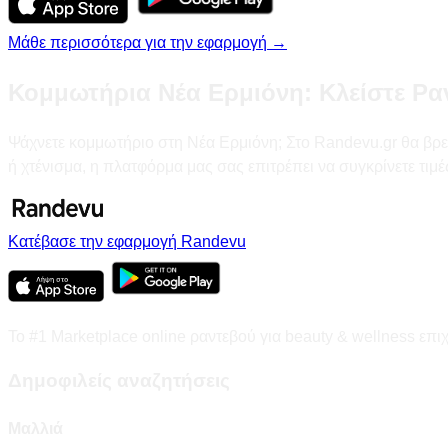
Μάθε περισσότερα για την εφαρμογή →
Κομμωτήρια Νέα Ερμιόνη: Κλείστε Ρα
Ψάχνετε κομμωτήριο στη Νέα Ερμιόνη; Στο Randevu.gr θα βρείτ
ή χτένισμα, η πλατφόρμα μας σας επιτρέπει να συγκρίνετε τιμ
Κατέβασε την εφαρμογή Randevu
Το #1 Marketplace online ραντεβού για beauty & wellness επι
Δημοφιλείς αναζητήσεις
Μαλλιά