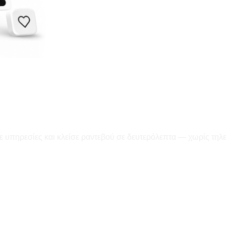
ε υπηρεσίες και κλείσε ραντεβού σε δευτερόλεπτα — χωρίς τηλ