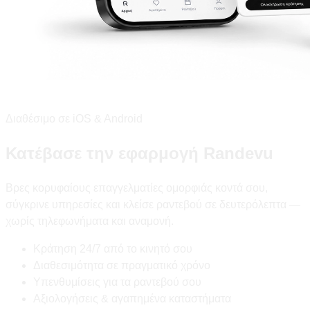
Διαθέσιμο σε iOS & Android
Κατέβασε την εφαρμογή Randevu
Βρες κορυφαίους επαγγελματίες ομορφιάς κοντά σου,
σύγκρινε υπηρεσίες και κλείσε ραντεβού σε δευτερόλεπτα —
χωρίς τηλεφωνήματα και αναμονή.
Κράτηση 24/7 από το κινητό σου
Διαθεσιμότητα σε πραγματικό χρόνο
Υπενθυμίσεις για τα ραντεβού σου
Αξιολογήσεις & αγαπημένα καταστήματα