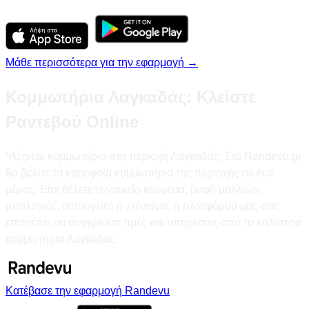
Μάθε περισσότερα για την εφαρμογή →
Κομμωτήρια Λαγκαδάς: Κλείστε
Ραντεβού Online
Ψάχνετε κομμωτήριο στη περιοχή Λαγκαδάς; Στο Randevu.gr
θα βρείτε τα κορυφαία κομμωτήρια της περιοχής σε ένα
μέρος. Είτε θέλετε γυναικείο κούρεμα, βαφή μαλλιών,
μπαλαγιάζ, ανταύγειες ή χτένισμα, η πλατφόρμα μας σας
επιτρέπει να συγκρίνετε τιμές και υπηρεσίες από τα καλύτερα
κομμωτήρια Λαγκαδάς.
Κατέβασε την εφαρμογή Randevu