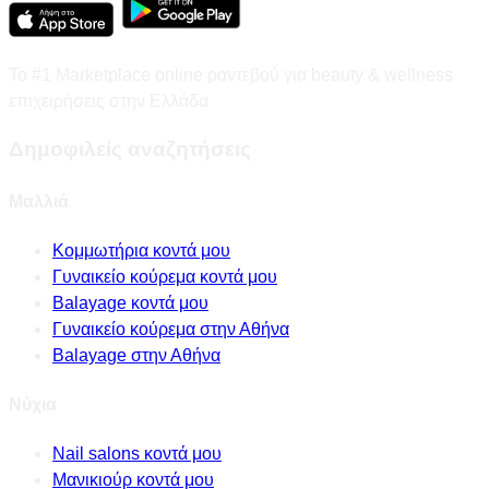
Το #1 Marketplace online ραντεβού για beauty & wellness
επιχειρήσεις στην Ελλάδα
Δημοφιλείς αναζητήσεις
Μαλλιά
Κομμωτήρια κοντά μου
Γυναικείο κούρεμα κοντά μου
Balayage κοντά μου
Γυναικείο κούρεμα στην Αθήνα
Balayage στην Αθήνα
Νύχια
Nail salons κοντά μου
Μανικιούρ κοντά μου