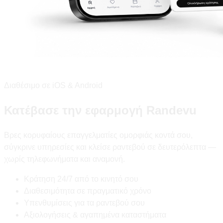
Διαθέσιμο σε iOS & Android
Κατέβασε την εφαρμογή Randevu
Βρες κορυφαίους επαγγελματίες ομορφιάς κοντά σου,
σύγκρινε υπηρεσίες και κλείσε ραντεβού σε δευτερόλεπτα —
χωρίς τηλεφωνήματα και αναμονή.
Κράτηση 24/7 από το κινητό σου
Διαθεσιμότητα σε πραγματικό χρόνο
Υπενθυμίσεις για τα ραντεβού σου
Αξιολογήσεις & αγαπημένα καταστήματα