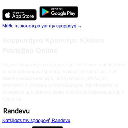
Μάθε περισσότερα για την εφαρμογή →
Κομμωτήρια Κρυονέρι: Κλείστε
Ραντεβού Online
Ψάχνετε κομμωτήριο στη Κρυονέρι; Στο Randevu.gr θα βρείτε
τα κορυφαία κομμωτήρια της περιοχής σε ένα μέρος. Είτε
θέλετε γυναικείο κούρεμα, βαφή μαλλιών, μπαλαγιάζ,
ανταύγειες ή χτένισμα, η πλατφόρμα μας σας επιτρέπει να
συγκρίνετε τιμές και υπηρεσίες από τα καλύτερα κομμωτήρια
Κρυονέρι.
Κατέβασε την εφαρμογή Randevu