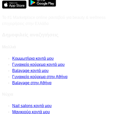
Το #1 Marketplace online ραντεβού για beauty & wellness
επιχειρήσεις στην Ελλάδα
Δημοφιλείς αναζητήσεις
Μαλλιά
Κομμωτήρια κοντά μου
Γυναικείο κούρεμα κοντά μου
Balayage κοντά μου
Γυναικείο κούρεμα στην Αθήνα
Balayage στην Αθήνα
Νύχια
Nail salons κοντά μου
Μανικιούρ κοντά μου