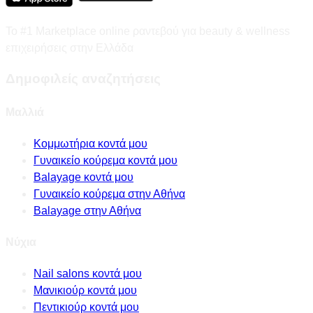
Το #1 Marketplace online ραντεβού για beauty & wellness
επιχειρήσεις στην Ελλάδα
Δημοφιλείς αναζητήσεις
Μαλλιά
Κομμωτήρια κοντά μου
Γυναικείο κούρεμα κοντά μου
Balayage κοντά μου
Γυναικείο κούρεμα στην Αθήνα
Balayage στην Αθήνα
Νύχια
Nail salons κοντά μου
Μανικιούρ κοντά μου
Πεντικιούρ κοντά μου