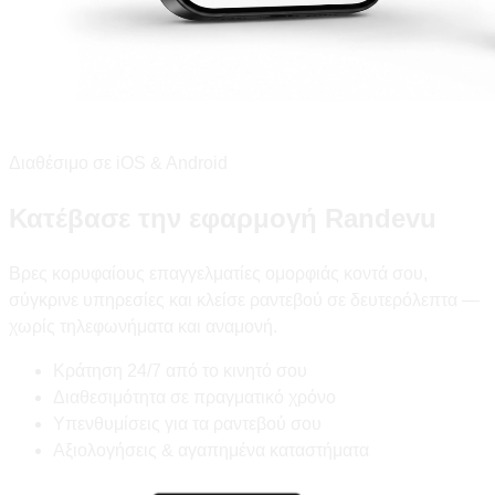
Διαθέσιμο σε iOS & Android
Κατέβασε την εφαρμογή Randevu
Βρες κορυφαίους επαγγελματίες ομορφιάς κοντά σου,
σύγκρινε υπηρεσίες και κλείσε ραντεβού σε δευτερόλεπτα —
χωρίς τηλεφωνήματα και αναμονή.
Κράτηση 24/7 από το κινητό σου
Διαθεσιμότητα σε πραγματικό χρόνο
Υπενθυμίσεις για τα ραντεβού σου
Αξιολογήσεις & αγαπημένα καταστήματα