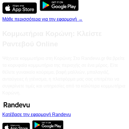
Μάθε περισσότερα για την εφαρμογή →
Κομμωτήρια Κορώνη: Κλείστε
Ραντεβού Online
Ψάχνετε κομμωτήριο στη Κορώνη; Στο Randevu.gr θα βρείτε
τα κορυφαία κομμωτήρια της περιοχής σε ένα μέρος. Είτε
θέλετε γυναικείο κούρεμα, βαφή μαλλιών, μπαλαγιάζ,
ανταύγειες ή χτένισμα, η πλατφόρμα μας σας επιτρέπει να
συγκρίνετε τιμές και υπηρεσίες από τα καλύτερα κομμωτήρια
Κορώνη.
Κατέβασε την εφαρμογή Randevu