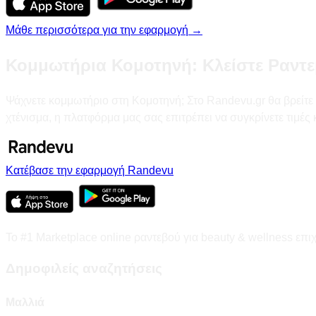
Μάθε περισσότερα για την εφαρμογή →
Κομμωτήρια Κομοτηνή: Κλείστε Ραντε
Ψάχνετε κομμωτήριο στη Κομοτηνή; Στο Randevu.gr θα βρείτε τ
χτένισμα, η πλατφόρμα μας σας επιτρέπει να συγκρίνετε τιμέ
Κατέβασε την εφαρμογή Randevu
Το #1 Marketplace online ραντεβού για beauty & wellness επι
Δημοφιλείς αναζητήσεις
Μαλλιά