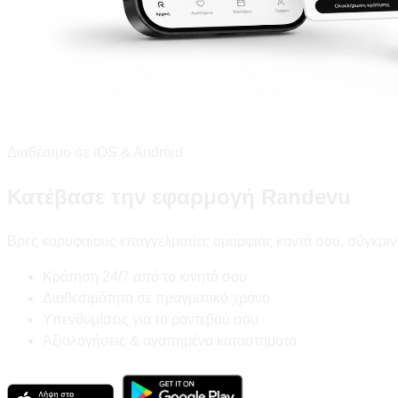
Διαθέσιμο σε iOS & Android
Κατέβασε την εφαρμογή Randevu
Βρες κορυφαίους επαγγελματίες ομορφιάς κοντά σου, σύγκριν
Κράτηση 24/7 από το κινητό σου
Διαθεσιμότητα σε πραγματικό χρόνο
Υπενθυμίσεις για τα ραντεβού σου
Αξιολογήσεις & αγαπημένα καταστήματα