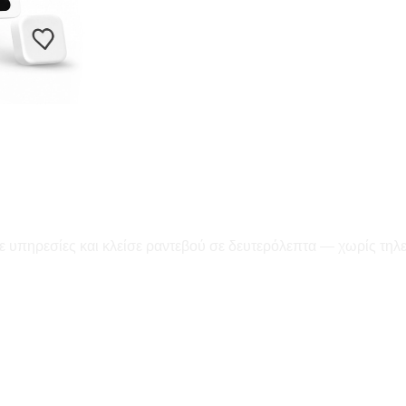
ε υπηρεσίες και κλείσε ραντεβού σε δευτερόλεπτα — χωρίς τηλ