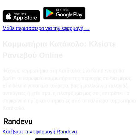
Μάθε περισσότερα για την εφαρμογή →
Κομμωτήρια Κατάκολο: Κλείστε
Ραντεβού Online
Ψάχνετε κομμωτήριο στη Κατάκολο; Στο Randevu.gr θα
βρείτε τα κορυφαία κομμωτήρια της περιοχής σε ένα μέρος.
Είτε θέλετε γυναικείο κούρεμα, βαφή μαλλιών, μπαλαγιάζ,
ανταύγειες ή χτένισμα, η πλατφόρμα μας σας επιτρέπει να
συγκρίνετε τιμές και υπηρεσίες από τα καλύτερα κομμωτήρια
Κατάκολο.
Κατέβασε την εφαρμογή Randevu