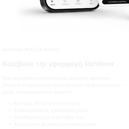
Διαθέσιμο σε iOS & Android
Κατέβασε την εφαρμογή Randevu
Βρες κορυφαίους επαγγελματίες ομορφιάς κοντά σου,
σύγκρινε υπηρεσίες και κλείσε ραντεβού σε δευτερόλεπτα —
χωρίς τηλεφωνήματα και αναμονή.
Κράτηση 24/7 από το κινητό σου
Διαθεσιμότητα σε πραγματικό χρόνο
Υπενθυμίσεις για τα ραντεβού σου
Αξιολογήσεις & αγαπημένα καταστήματα