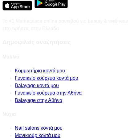
Το #1 Marketplace online ραντεβού για beauty & wellness
επιχειρήσεις στην Ελλάδα
Δημοφιλείς αναζητήσεις
Μαλλιά
Κομμωτήρια κοντά μου
Γυναικείο κούρεμα κοντά μου
Balayage κοντά μου
Γυναικείο κούρεμα στην Αθήνα
Balayage στην Αθήνα
Νύχια
Nail salons κοντά μου
Μανικιούρ κοντά μου