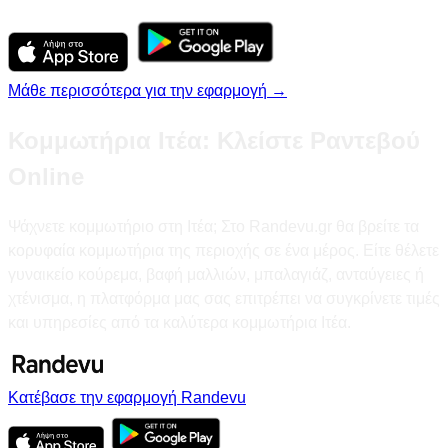
Μάθε περισσότερα για την εφαρμογή →
Κομμωτήρια Ιτέα: Κλείστε Ραντεβού
Online
Ψάχνετε κομμωτήριο στη Ιτέα; Στο Randevu.gr θα βρείτε τα
κορυφαία κομμωτήρια της περιοχής σε ένα μέρος. Είτε θέλετε
γυναικείο κούρεμα, βαφή μαλλιών, μπαλαγιάζ, ανταύγειες ή
χτένισμα, η πλατφόρμα μας σας επιτρέπει να συγκρίνετε τιμές
και υπηρεσίες από τα καλύτερα κομμωτήρια Ιτέα.
Κατέβασε την εφαρμογή Randevu