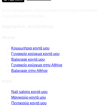
Το #1 Marketplace online ραντεβού για beauty & wellness
επιχειρήσεις στην Ελλάδα
Δημοφιλείς αναζητήσεις
Μαλλιά
Κομμωτήρια κοντά μου
Γυναικείο κούρεμα κοντά μου
Balayage κοντά μου
Γυναικείο κούρεμα στην Αθήνα
Balayage στην Αθήνα
Νύχια
Nail salons κοντά μου
Μανικιούρ κοντά μου
Πεντικιούρ κοντά μου