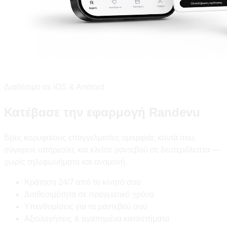
Διαθέσιμο σε iOS & Android
Κατέβασε την εφαρμογή Randevu
Βρες κορυφαίους επαγγελματίες ομορφιάς κοντά σου,
σύγκρινε υπηρεσίες και κλείσε ραντεβού σε δευτερόλεπτα —
χωρίς τηλεφωνήματα και αναμονή.
Κράτηση 24/7 από το κινητό σου
Διαθεσιμότητα σε πραγματικό χρόνο
Υπενθυμίσεις για τα ραντεβού σου
Αξιολογήσεις & αγαπημένα καταστήματα