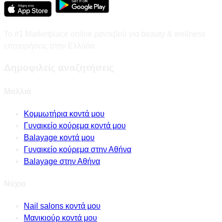
Το #1 Marketplace online ραντεβού για beauty & wellness
επιχειρήσεις στην Ελλάδα
Δημοφιλείς αναζητήσεις
Μαλλιά
Κομμωτήρια κοντά μου
Γυναικείο κούρεμα κοντά μου
Balayage κοντά μου
Γυναικείο κούρεμα στην Αθήνα
Balayage στην Αθήνα
Νύχια
Nail salons κοντά μου
Μανικιούρ κοντά μου