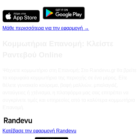
Μάθε περισσότερα για την εφαρμογή →
Κομμωτήρια Επανομή: Κλείστε
Ραντεβού Online
Ψάχνετε κομμωτήριο στη Επανομή; Στο Randevu.gr θα βρείτε
τα κορυφαία κομμωτήρια της περιοχής σε ένα μέρος. Είτε
θέλετε γυναικείο κούρεμα, βαφή μαλλιών, μπαλαγιάζ,
ανταύγειες ή χτένισμα, η πλατφόρμα μας σας επιτρέπει να
συγκρίνετε τιμές και υπηρεσίες από τα καλύτερα κομμωτήρια
Επανομή.
Κατέβασε την εφαρμογή Randevu