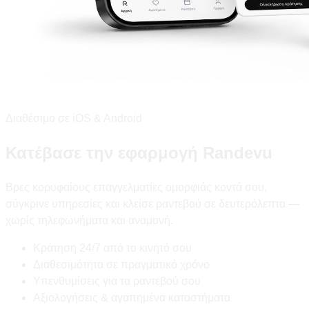
Διαθέσιμο σε iOS & Android
Κατέβασε την εφαρμογή Randevu
Βρες κορυφαίους επαγγελματίες ομορφιάς κοντά σου,
σύγκρινε υπηρεσίες και κλείσε ραντεβού σε δευτερόλεπτα —
χωρίς τηλεφωνήματα και αναμονή.
Κράτηση 24/7 από το κινητό σου
Διαθεσιμότητα σε πραγματικό χρόνο
Υπενθυμίσεις για τα ραντεβού σου
Αξιολογήσεις & αγαπημένα καταστήματα