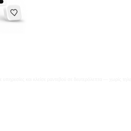
ε υπηρεσίες και κλείσε ραντεβού σε δευτερόλεπτα — χωρίς τηλ