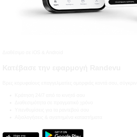
Διαθέσιμο σε iOS & Android
Κατέβασε την εφαρμογή Randevu
Βρες κορυφαίους επαγγελματίες ομορφιάς κοντά σου, σύγκριν
Κράτηση 24/7 από το κινητό σου
Διαθεσιμότητα σε πραγματικό χρόνο
Υπενθυμίσεις για τα ραντεβού σου
Αξιολογήσεις & αγαπημένα καταστήματα