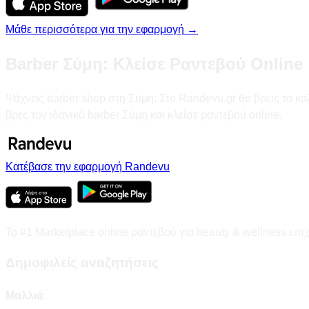
Μάθε περισσότερα για την εφαρμογή →
Barber Σύμη: Κλείσε Ραντεβού Online
Ψάχνεις barber shop στη Σύμη; Στο Randevu.gr θα βρεις τα καλ
βρες τον ιδανικό barber Σύμη και κλείσε ραντεβού online.
Κατέβασε την εφαρμογή Randevu
Το #1 Marketplace online ραντεβού για beauty & wellness επι
Δημοφιλείς αναζητήσεις
Μαλλιά