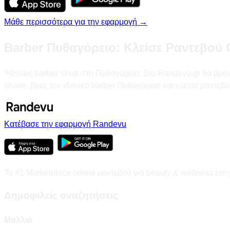
Μάθε περισσότερα για την εφαρμογή →
Barber Πυθαγόρειο: Κλείσε Ραντεβού 
Ψάχνεις barber shop στη Πυθαγόρειο; Στο Randevu.gr θα βρεις 
shave, βρες τον ιδανικό barber Πυθαγόρειο και κλείσε ραντεβο
Κατέβασε την εφαρμογή Randevu
Το #1 Marketplace online ραντεβού για beauty & wellness επι
Δημοφιλείς αναζητήσεις
Μαλλιά