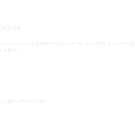
Online
τα καλύτερα κουρεία και barber shops της περιοχής. Από κούρεμ
ύ online.
χειρήσεις στην Ελλάδα