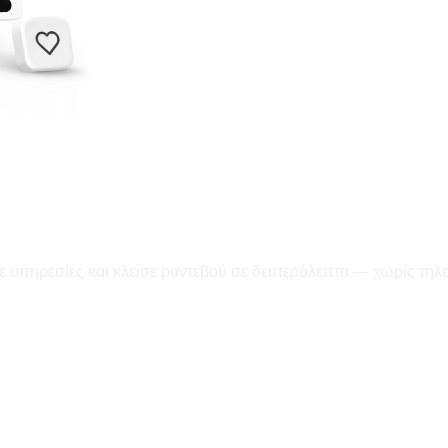
ε υπηρεσίες και κλείσε ραντεβού σε δευτερόλεπτα — χωρίς τηλ