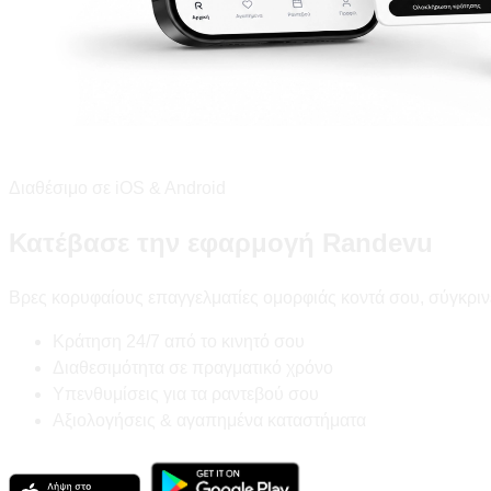
Διαθέσιμο σε iOS & Android
Κατέβασε την εφαρμογή Randevu
Βρες κορυφαίους επαγγελματίες ομορφιάς κοντά σου, σύγκριν
Κράτηση 24/7 από το κινητό σου
Διαθεσιμότητα σε πραγματικό χρόνο
Υπενθυμίσεις για τα ραντεβού σου
Αξιολογήσεις & αγαπημένα καταστήματα