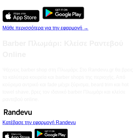
Μάθε περισσότερα για την εφαρμογή →
Barber Πλωμάρι: Κλείσε Ραντεβού
Online
Ψάχνεις barber shop στη Πλωμάρι; Στο Randevu.gr θα βρεις
τα καλύτερα κουρεία και barber shops της περιοχής. Από
κούρεμα αντρικό και fade μέχρι ξύρισμα, beard trim και hot
towel shave, βρες τον ιδανικό barber Πλωμάρι και κλείσε
ραντεβού online.
Κατέβασε την εφαρμογή Randevu