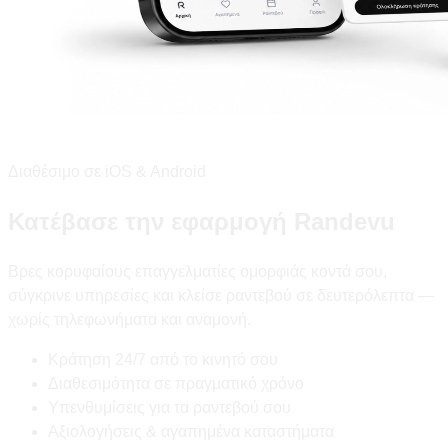
Διαθέσιμο σε iOS & Android
Κατέβασε την εφαρμογή Randevu
Βρες κορυφαίους επαγγελματίες ομορφιάς κοντά σου,
σύγκρινε υπηρεσίες και κλείσε ραντεβού σε δευτερόλεπτα —
χωρίς τηλεφωνήματα και αναμονή.
Κράτηση 24/7 από το κινητό σου
Διαθεσιμότητα σε πραγματικό χρόνο
Υπενθυμίσεις για τα ραντεβού σου
Αξιολογήσεις & αγαπημένα καταστήματα