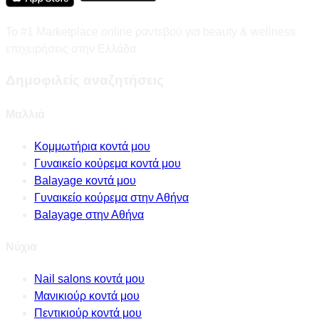
Το #1 Marketplace online ραντεβού για beauty & wellness
επιχειρήσεις στην Ελλάδα
Δημοφιλείς αναζητήσεις
Μαλλιά
Κομμωτήρια κοντά μου
Γυναικείο κούρεμα κοντά μου
Balayage κοντά μου
Γυναικείο κούρεμα στην Αθήνα
Balayage στην Αθήνα
Νύχια
Nail salons κοντά μου
Μανικιούρ κοντά μου
Πεντικιούρ κοντά μου