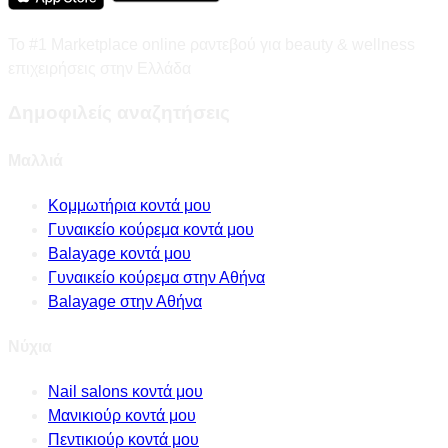
Το #1 Marketplace online ραντεβού για beauty & wellness
επιχειρήσεις στην Ελλάδα
Δημοφιλείς αναζητήσεις
Μαλλιά
Κομμωτήρια κοντά μου
Γυναικείο κούρεμα κοντά μου
Balayage κοντά μου
Γυναικείο κούρεμα στην Αθήνα
Balayage στην Αθήνα
Νύχια
Nail salons κοντά μου
Μανικιούρ κοντά μου
Πεντικιούρ κοντά μου