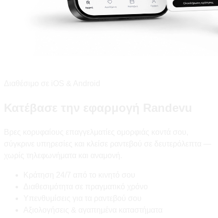
Διαθέσιμο σε iOS & Android
Κατέβασε την εφαρμογή Randevu
Βρες κορυφαίους επαγγελματίες ομορφιάς κοντά σου,
σύγκρινε υπηρεσίες και κλείσε ραντεβού σε δευτερόλεπτα —
χωρίς τηλεφωνήματα και αναμονή.
Κράτηση 24/7 από το κινητό σου
Διαθεσιμότητα σε πραγματικό χρόνο
Υπενθυμίσεις για τα ραντεβού σου
Αξιολογήσεις & αγαπημένα καταστήματα