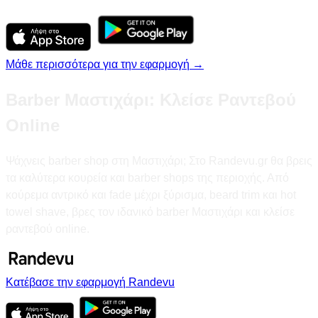
Μάθε περισσότερα για την εφαρμογή →
Barber Μαστιχάρι: Κλείσε Ραντεβού
Online
Ψάχνεις barber shop στη Μαστιχάρι; Στο Randevu.gr θα βρεις
τα καλύτερα κουρεία και barber shops της περιοχής. Από
κούρεμα αντρικό και fade μέχρι ξύρισμα, beard trim και hot
towel shave, βρες τον ιδανικό barber Μαστιχάρι και κλείσε
ραντεβού online.
Κατέβασε την εφαρμογή Randevu