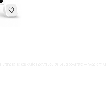
ε υπηρεσίες και κλείσε ραντεβού σε δευτερόλεπτα — χωρίς τηλ