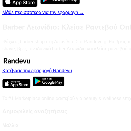
Μάθε περισσότερα για την εφαρμογή →
Barber Λεωνίδιο: Κλείσε Ραντεβού On
Ψάχνεις barber shop στη Λεωνίδιο; Στο Randevu.gr θα βρεις τα
shave, βρες τον ιδανικό barber Λεωνίδιο και κλείσε ραντεβού o
Κατέβασε την εφαρμογή Randevu
Το #1 Marketplace online ραντεβού για beauty & wellness επι
Δημοφιλείς αναζητήσεις
Μαλλιά