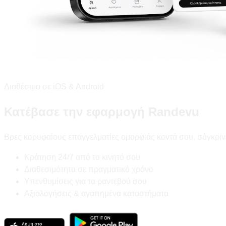
Διαθέσιμο σε iOS & Android
Κατέβασε την εφαρμογή Randevu
Βρες κορυφαίους επαγγελματίες ομορφιάς κοντά σου, σύγκριν
Κράτηση 24/7 από το κινητό σου
Διαθεσιμότητα σε πραγματικό χρόνο
Υπενθυμίσεις για τα ραντεβού σου
Αξιολογήσεις & αγαπημένα καταστήματα