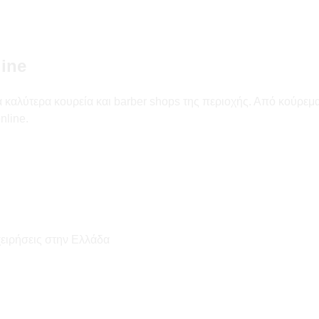
line
 καλύτερα κουρεία και barber shops της περιοχής. Από κούρεμα α
nline.
χειρήσεις στην Ελλάδα