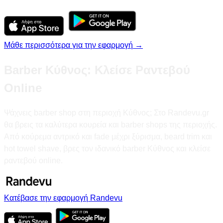
Μάθε περισσότερα για την εφαρμογή →
Barber Κύθνος: Κλείσε Ραντεβού
Online
Ψάχνεις barber shop στη περιοχή Κύθνος; Στο Randevu.gr
θα βρεις τα καλύτερα κουρεία και barber shops της περιοχής.
Από κούρεμα αντρικό και fade μέχρι ξύρισμα, beard trim και
hot towel shave, βρες τον ιδανικό barber Κύθνος και κλείσε
ραντεβού online.
Κατέβασε την εφαρμογή Randevu