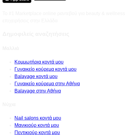
Το #1 Marketplace online ραντεβού για beauty & wellness
επιχειρήσεις στην Ελλάδα
Δημοφιλείς αναζητήσεις
Μαλλιά
Κομμωτήρια κοντά μου
Γυναικείο κούρεμα κοντά μου
Balayage κοντά μου
Γυναικείο κούρεμα στην Αθήνα
Balayage στην Αθήνα
Νύχια
Nail salons κοντά μου
Μανικιούρ κοντά μου
Πεντικιούρ κοντά μου