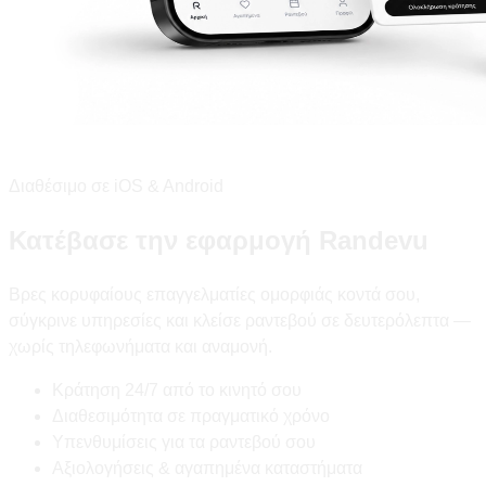
Διαθέσιμο σε iOS & Android
Κατέβασε την εφαρμογή Randevu
Βρες κορυφαίους επαγγελματίες ομορφιάς κοντά σου,
σύγκρινε υπηρεσίες και κλείσε ραντεβού σε δευτερόλεπτα —
χωρίς τηλεφωνήματα και αναμονή.
Κράτηση 24/7 από το κινητό σου
Διαθεσιμότητα σε πραγματικό χρόνο
Υπενθυμίσεις για τα ραντεβού σου
Αξιολογήσεις & αγαπημένα καταστήματα