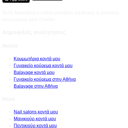
Το #1 Marketplace online ραντεβού για beauty & wellness
επιχειρήσεις στην Ελλάδα
Δημοφιλείς αναζητήσεις
Μαλλιά
Κομμωτήρια κοντά μου
Γυναικείο κούρεμα κοντά μου
Balayage κοντά μου
Γυναικείο κούρεμα στην Αθήνα
Balayage στην Αθήνα
Νύχια
Nail salons κοντά μου
Μανικιούρ κοντά μου
Πεντικιούρ κοντά μου