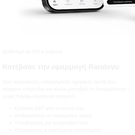
Διαθέσιμο σε iOS & Android
Κατέβασε την εφαρμογή Randevu
Βρες κορυφαίους επαγγελματίες ομορφιάς κοντά σου,
σύγκρινε υπηρεσίες και κλείσε ραντεβού σε δευτερόλεπτα —
χωρίς τηλεφωνήματα και αναμονή.
Κράτηση 24/7 από το κινητό σου
Διαθεσιμότητα σε πραγματικό χρόνο
Υπενθυμίσεις για τα ραντεβού σου
Αξιολογήσεις & αγαπημένα καταστήματα