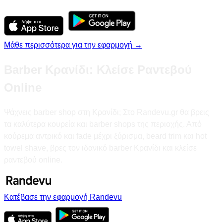
Μάθε περισσότερα για την εφαρμογή →
Barber Κρανίδι: Κλείσε Ραντεβού
Online
Ψάχνεις barber shop στη Κρανίδι; Στο Randevu.gr θα βρεις
τα καλύτερα κουρεία και barber shops της περιοχής. Από
κούρεμα αντρικό και fade μέχρι ξύρισμα, beard trim και hot
towel shave, βρες τον ιδανικό barber Κρανίδι και κλείσε
ραντεβού online.
Κατέβασε την εφαρμογή Randevu