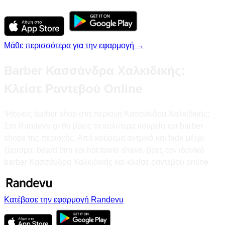
Μάθε περισσότερα για την εφαρμογή →
Barber Κασσάνδρα Χαλκιδικής:
Κλείσε Ραντεβού Online
Ψάχνεις barber shop στη περιοχή Κασσάνδρα Χαλκιδικής;
Στο Randevu.gr θα βρεις τα καλύτερα κουρεία και barber
shops της περιοχής. Από κούρεμα αντρικό και fade μέχρι
ξύρισμα, beard trim και hot towel shave, βρες τον ιδανικό
barber Κασσάνδρα Χαλκιδικής και κλείσε ραντεβού online.
Κατέβασε την εφαρμογή Randevu