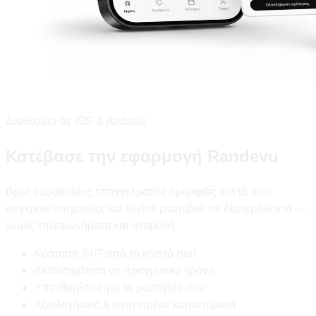
Διαθέσιμο σε iOS & Android
Κατέβασε την εφαρμογή Randevu
Βρες κορυφαίους επαγγελματίες ομορφιάς κοντά σου,
σύγκρινε υπηρεσίες και κλείσε ραντεβού σε δευτερόλεπτα —
χωρίς τηλεφωνήματα και αναμονή.
Κράτηση 24/7 από το κινητό σου
Διαθεσιμότητα σε πραγματικό χρόνο
Υπενθυμίσεις για τα ραντεβού σου
Αξιολογήσεις & αγαπημένα καταστήματα