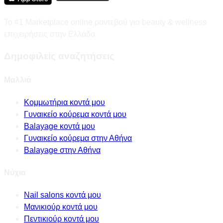
Το #1 Marketplace online ραντεβού για beauty & wellness
επιχειρήσεις στην Ελλάδα
Δημοφιλείς αναζητήσεις
Μαλλιά
Κομμωτήρια κοντά μου
Γυναικείο κούρεμα κοντά μου
Balayage κοντά μου
Γυναικείο κούρεμα στην Αθήνα
Balayage στην Αθήνα
Νύχια
Nail salons κοντά μου
Μανικιούρ κοντά μου
Πεντικιούρ κοντά μου