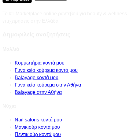
Το #1 Marketplace online ραντεβού για beauty & wellness
επιχειρήσεις στην Ελλάδα
Δημοφιλείς αναζητήσεις
Μαλλιά
Κομμωτήρια κοντά μου
Γυναικείο κούρεμα κοντά μου
Balayage κοντά μου
Γυναικείο κούρεμα στην Αθήνα
Balayage στην Αθήνα
Νύχια
Nail salons κοντά μου
Μανικιούρ κοντά μου
Πεντικιούρ κοντά μου