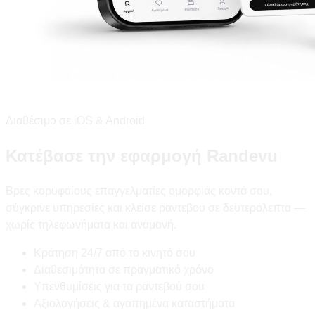
Διαθέσιμο σε iOS & Android
Κατέβασε την εφαρμογή Randevu
Βρες κορυφαίους επαγγελματίες ομορφιάς κοντά σου,
σύγκρινε υπηρεσίες και κλείσε ραντεβού σε δευτερόλεπτα —
χωρίς τηλεφωνήματα και αναμονή.
Κράτηση 24/7 από το κινητό σου
Διαθεσιμότητα σε πραγματικό χρόνο
Υπενθυμίσεις για τα ραντεβού σου
Αξιολογήσεις & αγαπημένα καταστήματα