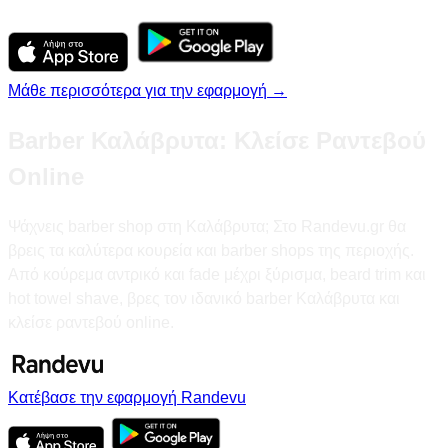
Μάθε περισσότερα για την εφαρμογή →
Barber Καλάβρυτα: Κλείσε Ραντεβού
Online
Ψάχνεις barber shop στη Καλάβρυτα; Στο Randevu.gr θα
βρεις τα καλύτερα κουρεία και barber shops της περιοχής.
Από κούρεμα αντρικό και fade μέχρι ξύρισμα, beard trim και
hot towel shave, βρες τον ιδανικό barber Καλάβρυτα και
κλείσε ραντεβού online.
Κατέβασε την εφαρμογή Randevu