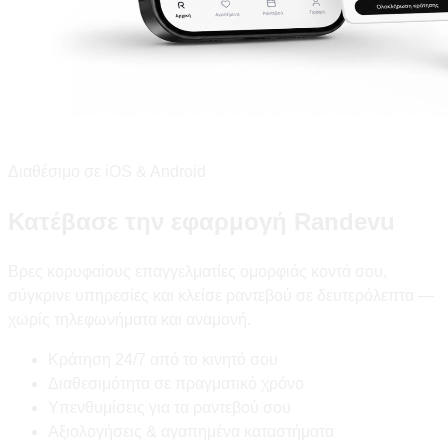
Διαθέσιμο σε iOS & Android
Κατέβασε την εφαρμογή Randevu
Βρες κορυφαίους επαγγελματίες ομορφιάς κοντά σου,
σύγκρινε υπηρεσίες και κλείσε ραντεβού σε δευτερόλεπτα —
χωρίς τηλεφωνήματα και αναμονή.
Κράτηση 24/7 από το κινητό σου
Διαθεσιμότητα σε πραγματικό χρόνο
Υπενθυμίσεις για τα ραντεβού σου
Αξιολογήσεις & αγαπημένα καταστήματα