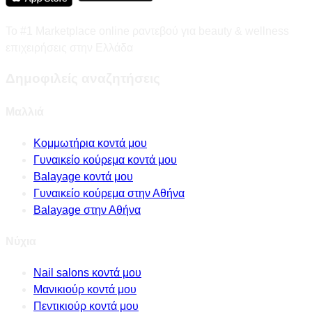
Το #1 Marketplace online ραντεβού για beauty & wellness
επιχειρήσεις στην Ελλάδα
Δημοφιλείς αναζητήσεις
Μαλλιά
Κομμωτήρια κοντά μου
Γυναικείο κούρεμα κοντά μου
Balayage κοντά μου
Γυναικείο κούρεμα στην Αθήνα
Balayage στην Αθήνα
Νύχια
Nail salons κοντά μου
Μανικιούρ κοντά μου
Πεντικιούρ κοντά μου