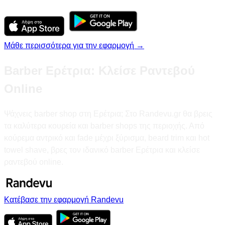
Μάθε περισσότερα για την εφαρμογή →
Barber Ερέτρια: Κλείσε Ραντεβού
Online
Ψάχνεις barber shop στη Ερέτρια; Στο Randevu.gr θα βρεις
τα καλύτερα κουρεία και barber shops της περιοχής. Από
κούρεμα αντρικό και fade μέχρι ξύρισμα, beard trim και hot
towel shave, βρες τον ιδανικό barber Ερέτρια και κλείσε
ραντεβού online.
Κατέβασε την εφαρμογή Randevu